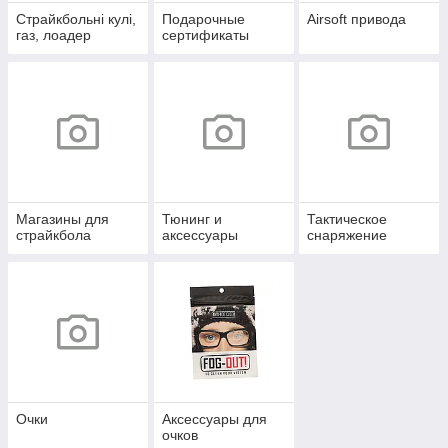
Страйкбольні кулі,
Подарочные
Airsoft привода
газ, лоадер
сертификаты
Магазины для
Тюнинг и
Тактическое
страйкбола
аксессуары
снаряжение
Очки
Аксессуары для
очков