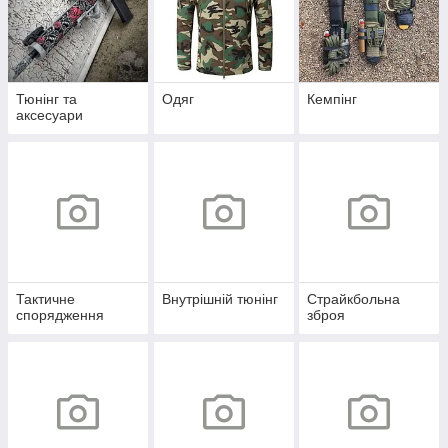
Тюнінг та
Одяг
Кемпінг
аксесуари
Тактичне
Внутрішній тюнінг
Страйкбольна
спорядження
зброя