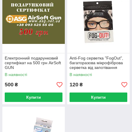
Електронний подарунковий
Anti-Fog серветка "FogOut",
сертифікат на 500 грн AirSoft
багаторазова мікрофіброва
GUN
серветка від запотівання
В наявності
В наявності
500
120
₴
₴
Купити
Купити