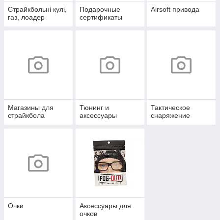
Страйкбольні кулі,
Подарочные
Airsoft привода
газ, лоадер
сертификаты
Магазины для
Тюнинг и
Тактическое
страйкбола
аксессуары
снаряжение
Очки
Аксессуары для
очков