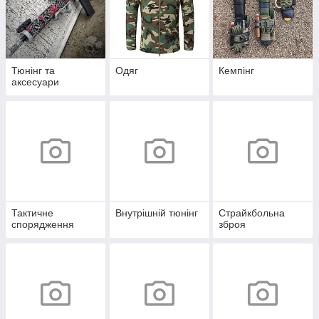
Тюнінг та
Одяг
Кемпінг
аксесуари
Тактичне
Внутрішній тюнінг
Страйкбольна
спорядження
зброя