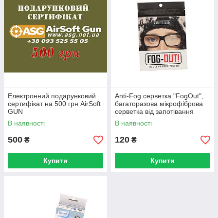
Електронний подарунковий
Anti-Fog серветка "FogOut",
сертифікат на 500 грн AirSoft
багаторазова мікрофіброва
GUN
серветка від запотівання
В наявності
В наявності
500
120
₴
₴
Купити
Купити