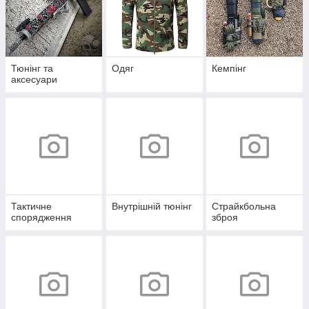
Тюнінг та
Одяг
Кемпінг
аксесуари
Тактичне
Внутрішній тюнінг
Страйкбольна
спорядження
зброя