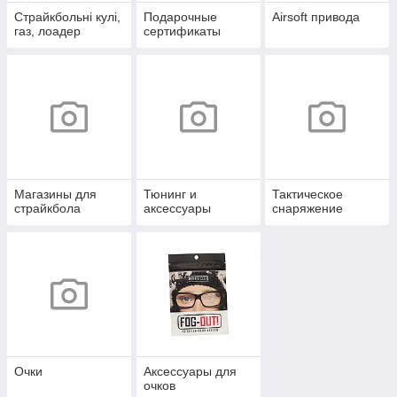
Страйкбольні кулі,
Подарочные
Airsoft привода
газ, лоадер
сертификаты
Магазины для
Тюнинг и
Тактическое
страйкбола
аксессуары
снаряжение
Очки
Аксессуары для
очков