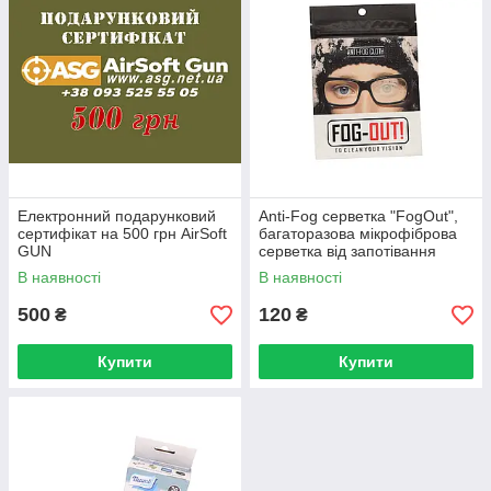
Електронний подарунковий
Anti-Fog серветка "FogOut",
сертифікат на 500 грн AirSoft
багаторазова мікрофіброва
GUN
серветка від запотівання
В наявності
В наявності
500
120
₴
₴
Купити
Купити