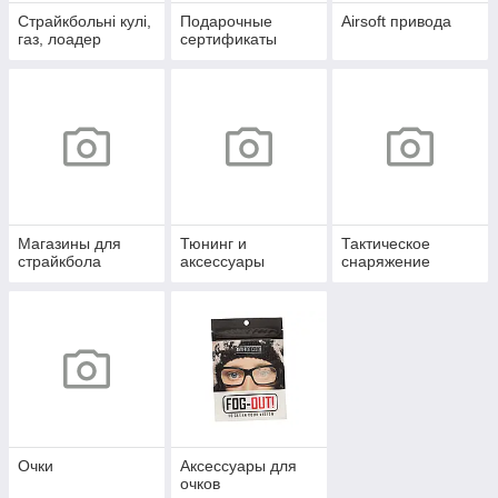
Страйкбольні кулі,
Подарочные
Airsoft привода
газ, лоадер
сертификаты
Магазины для
Тюнинг и
Тактическое
страйкбола
аксессуары
снаряжение
Очки
Аксессуары для
очков