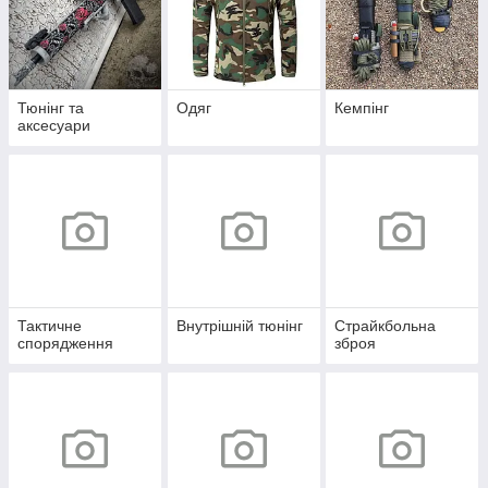
Тюнінг та
Одяг
Кемпінг
аксесуари
Тактичне
Внутрішній тюнінг
Страйкбольна
спорядження
зброя