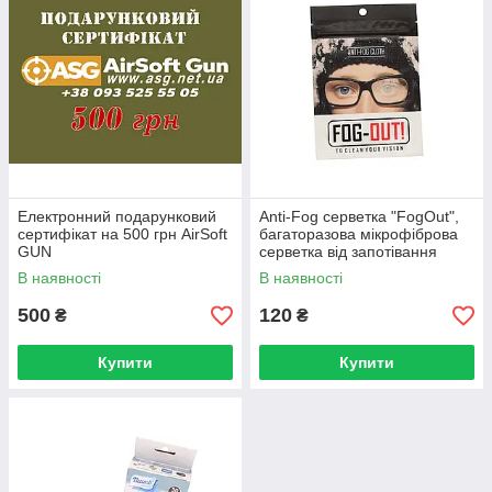
Електронний подарунковий
Anti-Fog серветка "FogOut",
сертифікат на 500 грн AirSoft
багаторазова мікрофіброва
GUN
серветка від запотівання
В наявності
В наявності
500
120
₴
₴
Купити
Купити