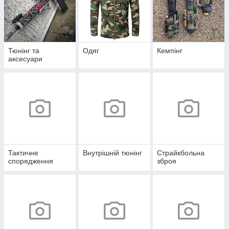
Тюнінг та
Одяг
Кемпінг
аксесуари
Тактичне
Внутрішній тюнінг
Страйкбольна
спорядження
зброя