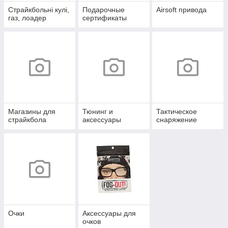
Страйкбольні кулі,
Подарочные
Airsoft привода
газ, лоадер
сертификаты
Магазины для
Тюнинг и
Тактическое
страйкбола
аксессуары
снаряжение
Очки
Аксессуары для
очков