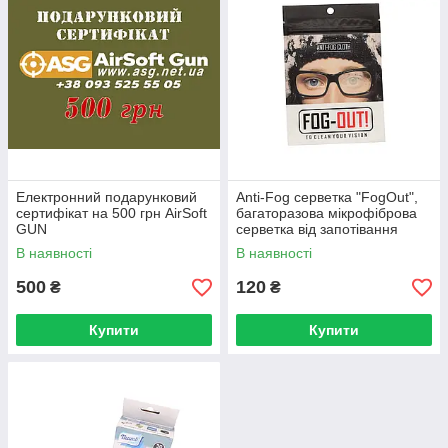
Електронний подарунковий
Anti-Fog серветка "FogOut",
сертифікат на 500 грн AirSoft
багаторазова мікрофіброва
GUN
серветка від запотівання
В наявності
В наявності
500
120
₴
₴
Купити
Купити