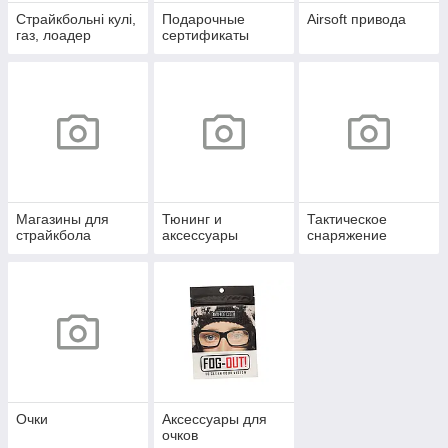
Страйкбольні кулі,
Подарочные
Airsoft привода
газ, лоадер
сертификаты
Магазины для
Тюнинг и
Тактическое
страйкбола
аксессуары
снаряжение
Очки
Аксессуары для
очков