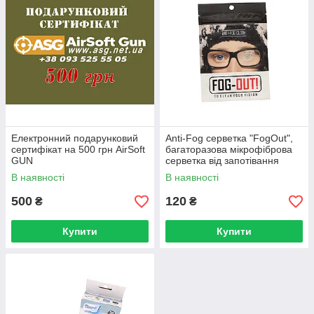
Електронний подарунковий
Anti-Fog серветка "FogOut",
сертифікат на 500 грн AirSoft
багаторазова мікрофіброва
GUN
серветка від запотівання
В наявності
В наявності
500
120
₴
₴
Купити
Купити