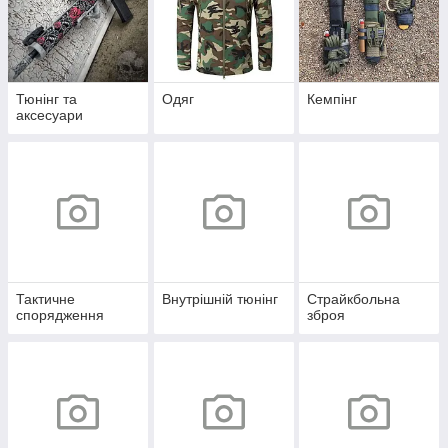
Тюнінг та
Одяг
Кемпінг
аксесуари
Тактичне
Внутрішній тюнінг
Страйкбольна
спорядження
зброя