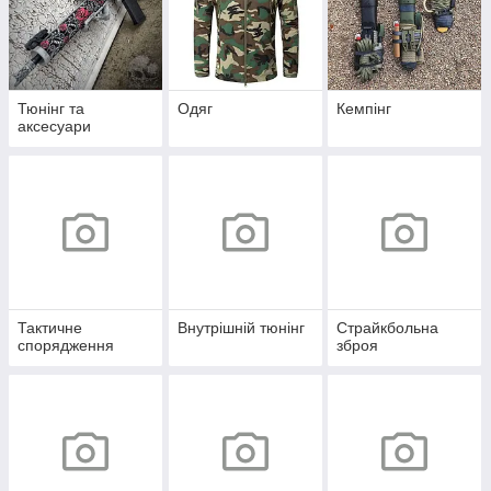
Тюнінг та
Одяг
Кемпінг
аксесуари
Тактичне
Внутрішній тюнінг
Страйкбольна
спорядження
зброя