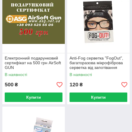
Електронний подарунковий
Anti-Fog серветка "FogOut",
сертифікат на 500 грн AirSoft
багаторазова мікрофіброва
GUN
серветка від запотівання
В наявності
В наявності
500
120
₴
₴
Купити
Купити