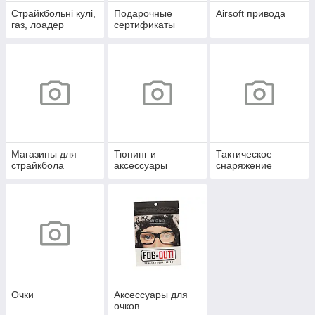
Страйкбольні кулі,
Подарочные
Airsoft привода
газ, лоадер
сертификаты
Магазины для
Тюнинг и
Тактическое
страйкбола
аксессуары
снаряжение
Очки
Аксессуары для
очков