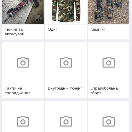
Тюнінг та
Одяг
Кемпінг
аксесуари
Тактичне
Внутрішній тюнінг
Страйкбольна
спорядження
зброя