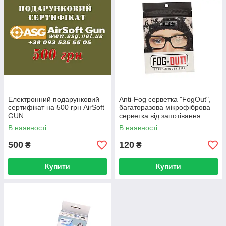
Електронний подарунковий
Anti-Fog серветка "FogOut",
сертифікат на 500 грн AirSoft
багаторазова мікрофіброва
GUN
серветка від запотівання
В наявності
В наявності
500
120
₴
₴
Купити
Купити