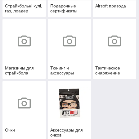
Страйкбольні кулі,
Подарочные
Airsoft привода
газ, лоадер
сертификаты
Магазины для
Тюнинг и
Тактическое
страйкбола
аксессуары
снаряжение
Очки
Аксессуары для
очков