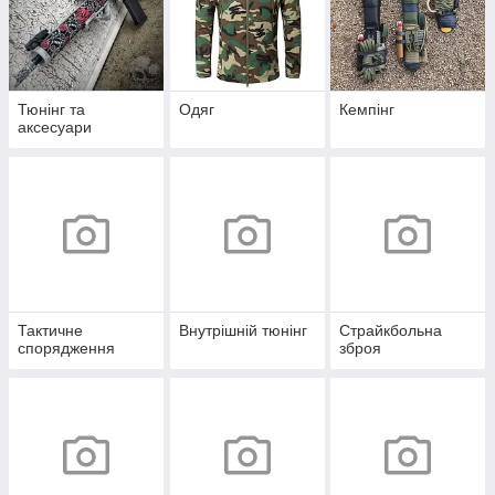
Тюнінг та
Одяг
Кемпінг
аксесуари
Тактичне
Внутрішній тюнінг
Страйкбольна
спорядження
зброя