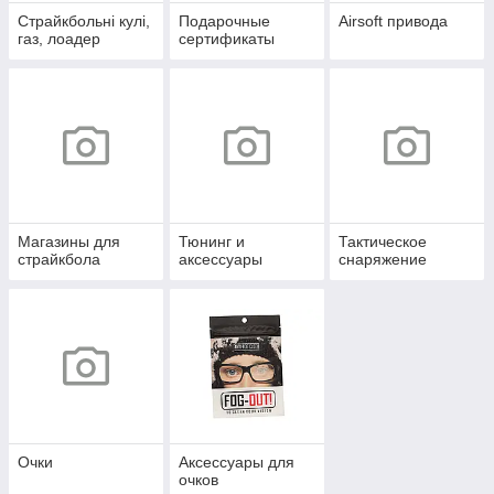
Страйкбольні кулі,
Подарочные
Airsoft привода
газ, лоадер
сертификаты
Магазины для
Тюнинг и
Тактическое
страйкбола
аксессуары
снаряжение
Очки
Аксессуары для
очков