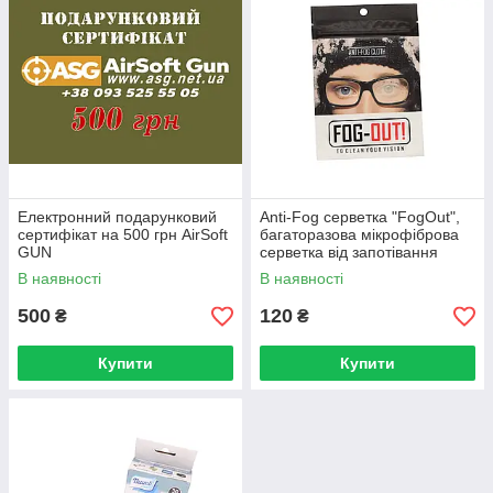
Електронний подарунковий
Anti-Fog серветка "FogOut",
сертифікат на 500 грн AirSoft
багаторазова мікрофіброва
GUN
серветка від запотівання
В наявності
В наявності
500
120
₴
₴
Купити
Купити