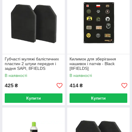
Губчасті муляжі балістичних
Килимок для зберігання
пластин 2 штуки передня і
нашивок і патчів - Black
задня SAPI, 8FIELDS
[8FIELDS]
В наявності
В наявності
425
414
₴
₴
Купити
Купити