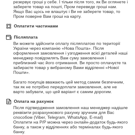
резервує гроші у себе. І тільки після того, як Ви оглянете і 
заберете товар на пошті, Пром переведе гроші нам. 
Якщо Вас щось не влаштує і Ви не заберете товар, то 
Пром поверне Вам гроші на карту.
Оплатити частинами
Післяплата
Ви можете здійснити оплату післяплатою по території 
України через компанію «Нова Пошта». Після 
оформлення замовлення і узгодження всієї деталей наші 
менеджер повідомлять Вам суму замовлення і 
приблизний час його отримання. Ви просто оплачуєте та 
забираєте товар у вибраному Вами відділенні «Нової 
Пошти».

Багато покупців вважають цей метод самим безпечним, 
так як не потрібно передоплати замовлення, але не 
варто забувати, що цей варіант є самим дорогим.
Оплата на рахунок
Після підтвердження замовлення наш менеджер надішле 
реквізити розрахункового рахунку зручним для Вас 
способом (Viber, Telegram, WhatsApp, E-mail)

Оплатити на Р/Р можна через онлайн-додаток будь-якого 
банку, а також у відділеннях або терміналах будь-якого 
банку.