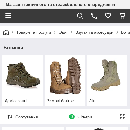
Магазин тактичного та страйкбольного спорядження
Товари та послуги
Одяг
Взуття та аксесуари
Боти
Ботинки
Демісезонні
Зимові ботінки
Літні
Сортування
0
Фільтри