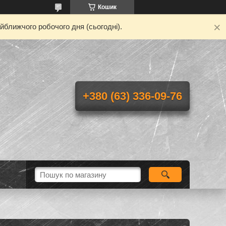
Кошик
йближчого робочого дня (сьогодні).
+380 (63) 336-09-76