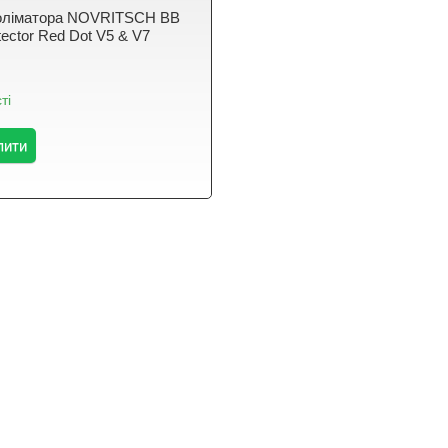
коліматора NOVRITSCH BB
tector Red Dot V5 & V7
ті
пити