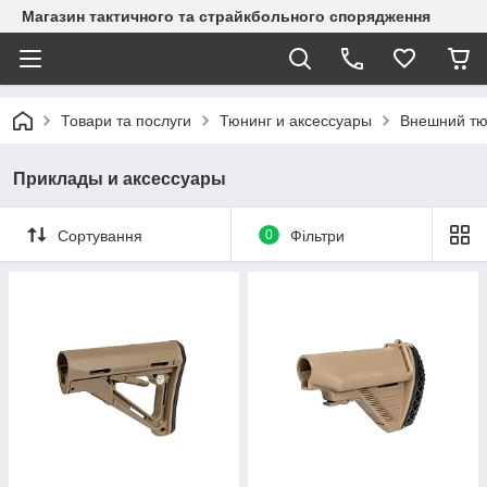
Магазин тактичного та страйкбольного спорядження
Товари та послуги
Тюнинг и аксессуары
Внешний тю
Приклады и аксессуары
Сортування
0
Фільтри