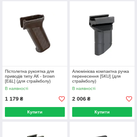
Пістолетна рукоятка для
Алюмінієва компактна ручка
приводів типу АК - brown
перенесення [5KU] (для
[E&L] (для страйкболу)
страйкболу)
В наявності
В наявності
1 179
2 006
₴
₴
Купити
Купити