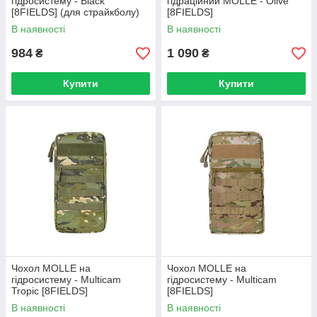
гідросистему - Black
гідраційний MOLLE - Olive
[8FIELDS] (для страйкболу)
[8FIELDS]
В наявності
В наявності
984
1 090
₴
₴
Купити
Купити
Чохол MOLLE на
Чохол MOLLE на
гідросистему - Multicam
гідросистему - Multicam
Tropic [8FIELDS]
[8FIELDS]
В наявності
В наявності