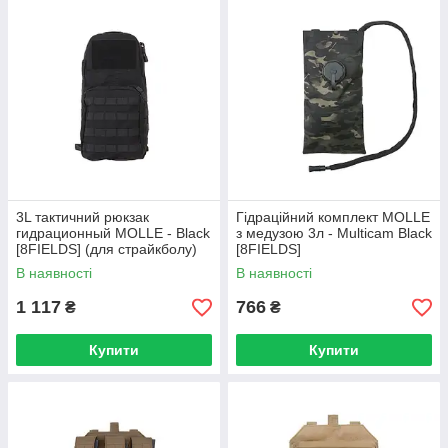
3L тактичний рюкзак
Гідраційний комплект MOLLE
гидрационный MOLLE - Black
з медузою 3л - Multicam Black
[8FIELDS] (для страйкболу)
[8FIELDS]
В наявності
В наявності
1 117
766
₴
₴
Купити
Купити