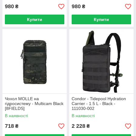
980
980
₴
₴
Купити
Купити
Чохол MOLLE на
Condor - Tidepool Hydration
гідросистему - Multicam Black
Carrier - 1.5 L - Black -
[8FIELDS]
111030-002
В наявності
В наявності
718
2 228
₴
₴