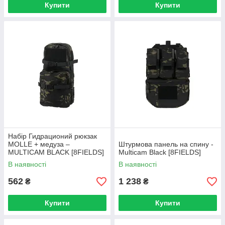
Купити
Купити
Набір Гидрационий рюкзак
MOLLE + медуза –
Штурмова панель на спину -
MULTICAM BLACK [8FIELDS]
Multicam Black [8FIELDS]
В наявності
В наявності
562
1 238
₴
₴
Купити
Купити