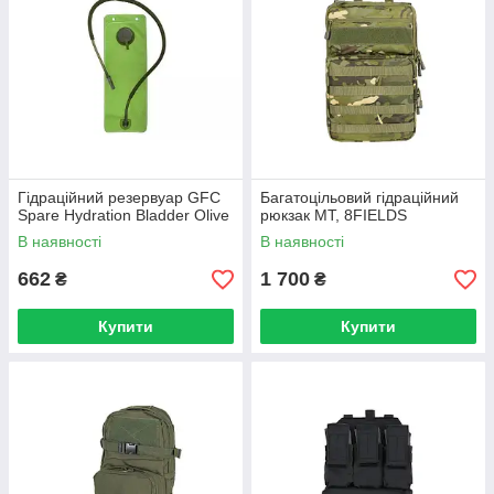
Гідраційний резервуар GFC
Багатоцільовий гідраційний
Spare Hydration Bladder Olive
рюкзак MT, 8FIELDS
В наявності
В наявності
662
1 700
₴
₴
Купити
Купити