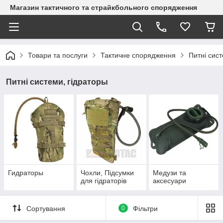
Магазин тактичного та страйкбольного спорядження
Товари та послуги
Тактичне спорядження
Питні сист
Питні системи, гідраторы
Гидраторы
Чохли, Підсумки
Медузи та
для гідраторів
аксесуари
Сортування
0
Фільтри