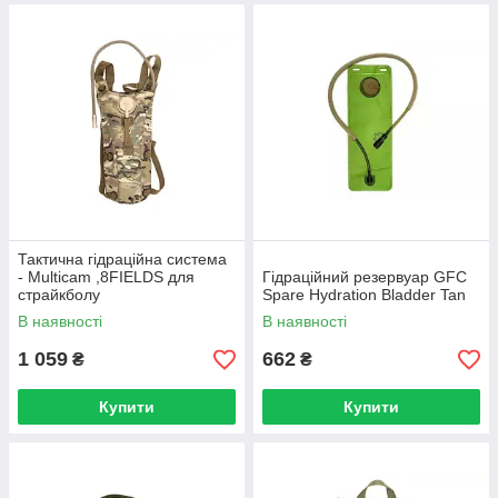
Тактична гідраційна система
- Multicam ,8FIELDS для
Гідраційний резервуар GFC
страйкболу
Spare Hydration Bladder Tan
В наявності
В наявності
1 059
662
₴
₴
Купити
Купити