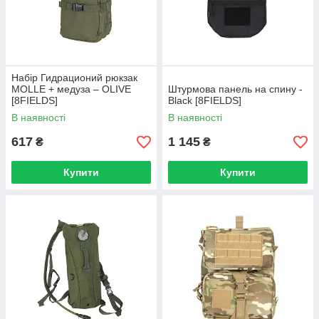
Набір Гидрационий рюкзак
MOLLE + медуза – OLIVE
Штурмова панель на спину -
[8FIELDS]
Black [8FIELDS]
В наявності
В наявності
617
1 145
₴
₴
Купити
Купити