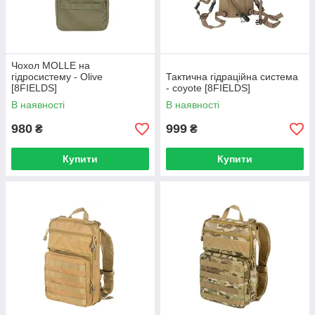
Чохол MOLLE на
гідросистему - Olive
Тактична гідраційна система
[8FIELDS]
- coyote [8FIELDS]
В наявності
В наявності
980
999
₴
₴
Купити
Купити