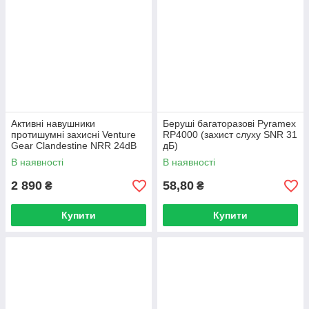
Активні навушники
Беруші багаторазові Pyramex
протишумні захисні Venture
RP4000 (захист слуху SNR 31
Gear Clandestine NRR 24dB
дБ)
(чорні)
В наявності
В наявності
2 890
58,80
₴
₴
Купити
Купити