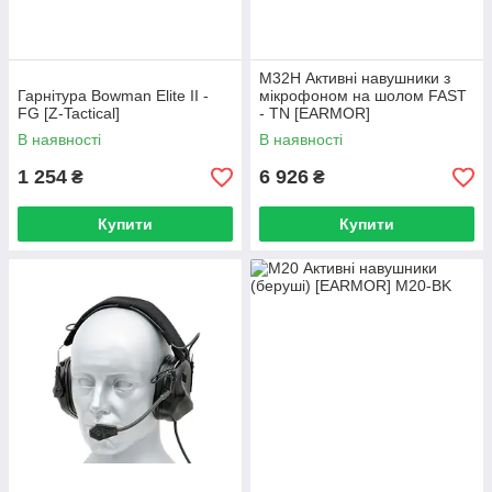
M32H Активні навушники з
Гарнітура Bowman Elite II -
мікрофоном на шолом FAST
FG [Z-Tactical]
- TN [EARMOR]
В наявності
В наявності
1 254
6 926
₴
₴
Купити
Купити