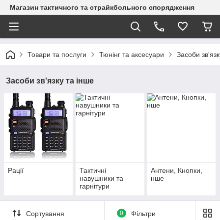
Магазин тактичного та страйкбольного спорядження
Товари та послуги
Тюнінг та аксесуари
Засоби зв'язк
Засоби зв'язку та інше
Рації
Тактичні
Антени, Кнопки,
навушники та
нше
гарнітури
Сортування
0
Фільтри