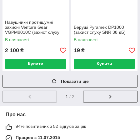
Навушники протишумні
захисні Venture Gear
Беруші Pyramex DP1000
VGPM9010C (захист слуху
(захист слуху SNR 38 дБ)
NRR 24 дБ, беруші в
В наявності
В наявності
комплекті), сірі
2 100
19
₴
₴
Купити
Купити
Показати ще
1
/ 2
Про нас
94% позитивних з 52 відгуків за рік
Працює з 11.07.2015