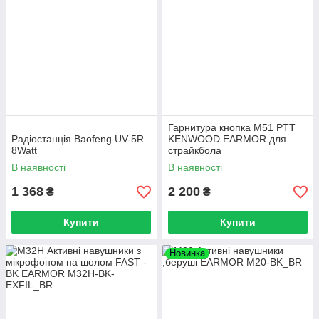
Гарнитура кнопка M51 PTT
Радіостанція Baofeng UV-5R
KENWOOD EARMOR для
8Watt
страйкбола
В наявності
В наявності
1 368
2 200
₴
₴
Купити
Купити
Новинка