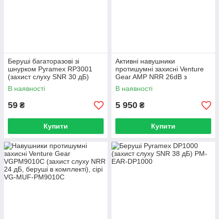
Беруші багаторазові зі
Активні навушники
шнурком Pyramex RP3001
протишумні захисні Venture
(захист слуху SNR 30 дБ)
Gear AMP NRR 26dB з
Bluetooth (пісочного кольору)
В наявності
В наявності
59
5 950
₴
₴
Купити
Купити