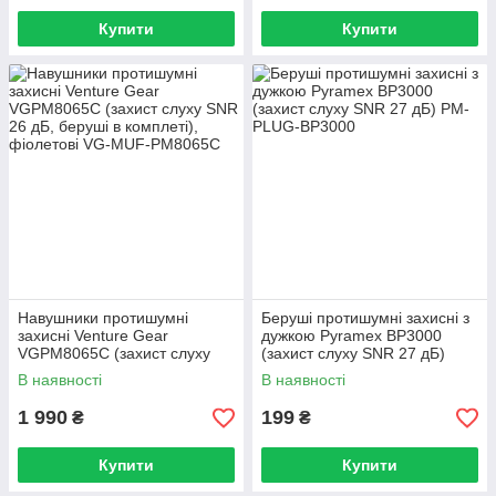
Купити
Купити
Навушники протишумні
Беруші протишумні захисні з
захисні Venture Gear
дужкою Pyramex BP3000
VGPM8065C (захист слуху
(захист слуху SNR 27 дБ)
SNR 26 дБ, беруші в
В наявності
В наявності
комплеті), фіолетові
1 990
199
₴
₴
Купити
Купити