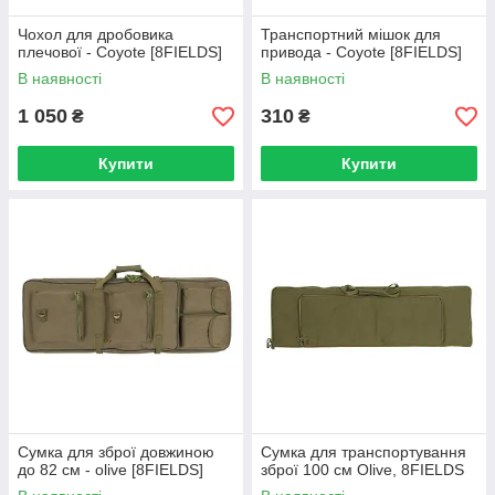
Чохол для дробовика
Транспортний мішок для
плечової - Coyote [8FIELDS]
привода - Coyote [8FIELDS]
В наявності
В наявності
1 050
310
₴
₴
Купити
Купити
Сумка для зброї довжиною
Сумка для транспортування
до 82 см - olive [8FIELDS]
зброї 100 см Olive, 8FIELDS