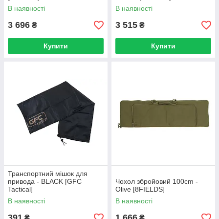
В наявності
В наявності
3 696
3 515
₴
₴
Купити
Купити
Транспортний мішок для
привода - BLACK [GFC
Чохол збройовий 100cm -
Tactical]
Olive [8FIELDS]
В наявності
В наявності
391
1 666
₴
₴