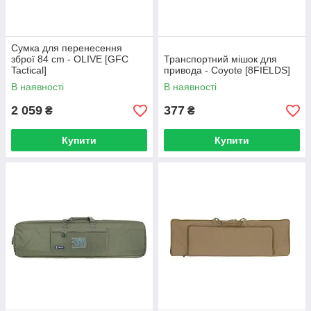
Сумка для перенесення
зброї 84 cm - OLIVE [GFC
Транспортний мішок для
Tactical]
привода - Coyote [8FIELDS]
В наявності
В наявності
2 059
377
₴
₴
Купити
Купити