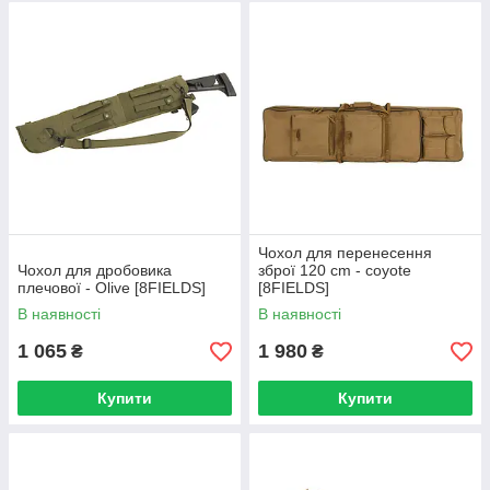
Чохол для перенесення
Чохол для дробовика
зброї 120 cm - coyote
плечової - Olive [8FIELDS]
[8FIELDS]
В наявності
В наявності
1 065
1 980
₴
₴
Купити
Купити