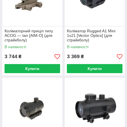
Коліматорний приціл типу
Коліматор Rugged A1 Mini
ACOG — tan [AIM-O] (для
1x21 [Vector Optics] (для
страйкболу)
страйкболу)
В наявності
В наявності
3 744
3 369
₴
₴
Купити
Купити