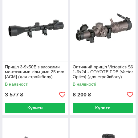
Приціл 3-9x50E з високими
Оптичний приціл Victoptics S6
монтажними кільцями 25 mm
1-6x24 - COYOTE FDE [Vector
[ACM] (для страйкболу)
Optics] (для страйкболу)
В наявності
В наявності
3 577
8 200
₴
₴
Купити
Купити