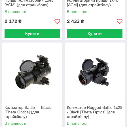
Приціл коліматорний 1x45
Колліматорний приціл 1x40
[ACM] (для страйкболу)
[ACM] (для страйкболу)
В наявності
В наявності
2 172
2 433
₴
₴
Купити
Купити
Коліматор Battle — Black
Коліматор Rugged Battle 1x29
[Theta Optics] (для
- Black [Theta Optics] (для
страйкболу)
страйкболу)
В наявності
В наявності