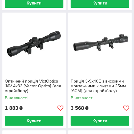
Купити
Купити
Оптичний приціл VictOptics
Приціл 3-9x40E з високими
JAV 4x32 [Vector Optics] (для
монтажними кільцями 25мм
страйкболу)
[ACM] (для страйкболу)
В наявності
В наявності
1 883
3 568
₴
₴
Купити
Купити