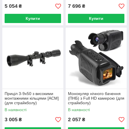
5 054
7 696
₴
₴
Купити
Купити
Приціл 3-9x50 з високими
Монокуляр нічного бачення
монтажними кільцями [ACM]
(ПНБ) з Full HD камерою (для
(для страйкболу)
страйкболу)
В наявності
В наявності
3 005
2 057
₴
₴