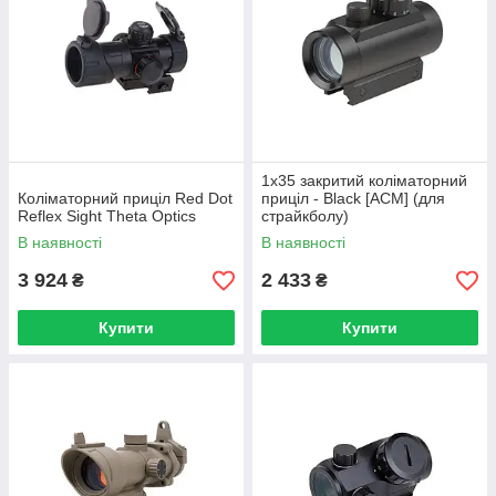
1x35 закритий коліматорний
Коліматорний приціл Red Dot
приціл - Black [ACM] (для
Reflex Sight Theta Optics
страйкболу)
В наявності
В наявності
3 924
2 433
₴
₴
Купити
Купити