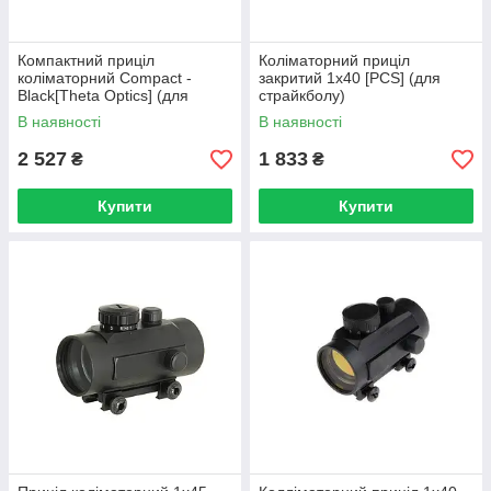
Компактний приціл
Коліматорний приціл
коліматорний Compact -
закритий 1x40 [PCS] (для
Black[Theta Optics] (для
страйкболу)
страйкболу)
В наявності
В наявності
2 527
1 833
₴
₴
Купити
Купити