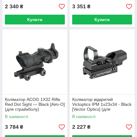
2 340
3 351
₴
₴
Купити
Купити
Коліматор ACOG 1X32 Rifle
Коліматор відкритий
Red Dot Sight — Black [Aim-O]
Victoptics IPM 1x23x34 - Black
(для страйкболу)
[Vector Optics] (для
страйкболу)
В наявності
В наявності
3 784
2 227
₴
₴