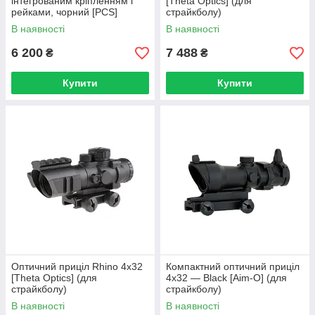
інтегрованим кріпленням і
[Theta Optics] (для
рейками, чорний [PCS]
страйкболу)
В наявності
В наявності
6 200
7 488
₴
₴
Купити
Купити
Оптичний приціл Rhino 4x32
Компактний оптичний приціл
[Theta Optics] (для
4x32 — Black [Aim-O] (для
страйкболу)
страйкболу)
В наявності
В наявності