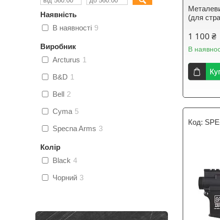
Металеви
Наявність
(для стр
В наявності
9
1 100 ₴
Виробник
В наявнос
Arcturus
1
Ку
B&D
1
Bell
2
Cyma
5
SPE
Specna Arms
3
Колір
Black
4
Чорний
3