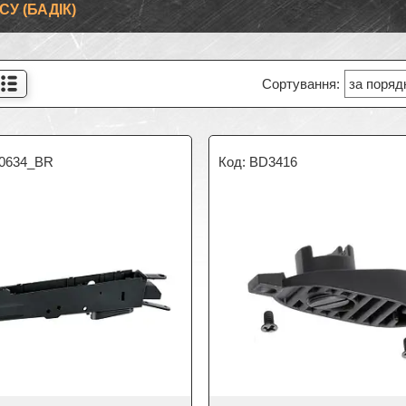
У (БАДІК)
0634_BR
BD3416