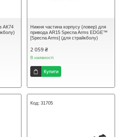
в АК74
Нижня частина корпусу (ловер) для
йкболу)
привода AR15 Specna Arms EDGE™
[Specna Arms] (для страйкболу)
2 059 ₴
В наявності
Купити
31705