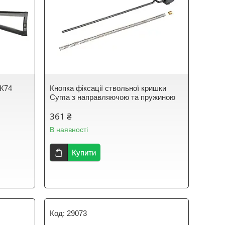
АК74
Кнопка фіксації ствольної кришки
Cyma з направляючою та пружиною
361 ₴
В наявності
Купити
29073