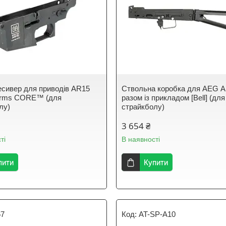
есивер для приводів AR15
Ствольна коробка для AEG 
Arms CORE™ (для
разом із прикладом [Bell] (для
лу)
страйкболу)
3 654 ₴
ті
В наявності
пити
Купити
67
AT-SP-A10