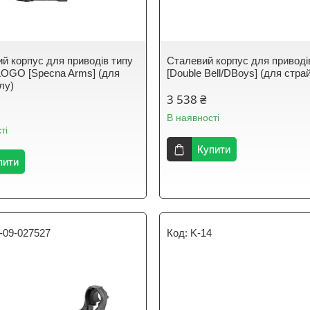
й корпус для приводів типу
Сталевий корпус для приводі
OGO [Specna Arms] (для
[Double Bell/DBoys] (для стра
лу)
3 538 ₴
В наявності
ті
Купити
пити
-09-027527
K-14