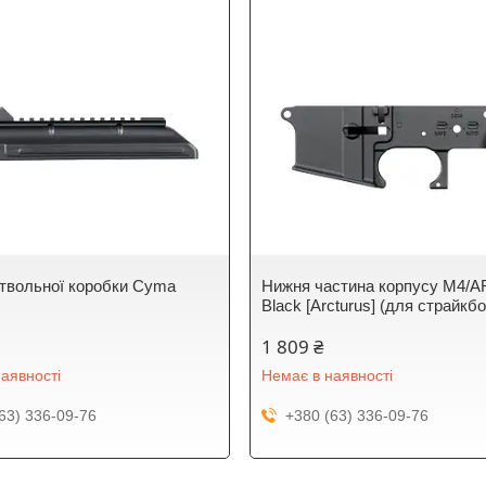
твольної коробки Cyma
Нижня частина корпусу M4/A
Black [Arcturus] (для страйкб
1 809 ₴
аявності
Немає в наявності
63) 336-09-76
+380 (63) 336-09-76