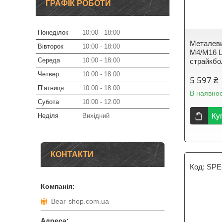
ГРАФІК РОБОТИ
Понеділок
10:00
18:00
Металеви
Вівторок
10:00
18:00
M4/M16 L
Середа
10:00
18:00
страйкбо
Четвер
10:00
18:00
5 597 ₴
Пʼятниця
10:00
18:00
В наявнос
Субота
10:00
12:00
Ку
Неділя
Вихідний
КОНТАКТИ
SPE
Bear-shop.com.ua