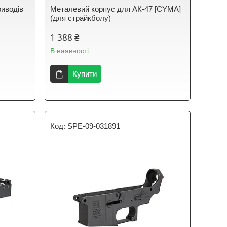
риводів
Металевий корпус для АК-47 [CYMA]
(для страйкболу)
1 388 ₴
В наявності
Купити
SPE-09-031891