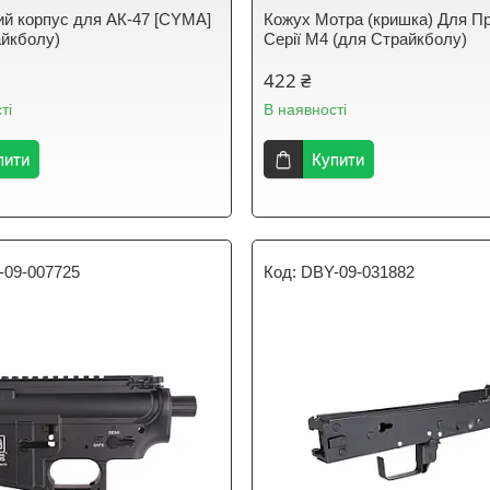
й корпус для АК-47 [CYMA]
Кожух Мотра (кришка) Для П
айкболу)
Серії M4 (для Страйкболу)
422 ₴
ті
В наявності
пити
Купити
-09-007725
DBY-09-031882