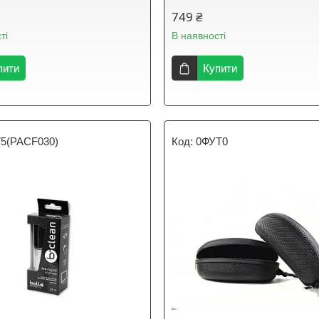
749 ₴
ті
В наявності
пити
Купити
75(PACF030)
0ФУТ0