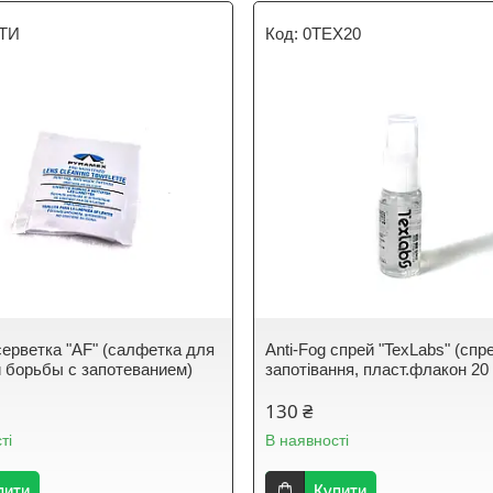
ТИ
0TEX20
 серветка "AF" (салфетка для
Anti-Fog спрей "TexLabs" (спре
и борьбы с запотеванием)
запотівання, пласт.флакон 20
130 ₴
ті
В наявності
пити
Купити