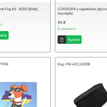
ti-Fog Kit - B200 [Bolle]
CORDURA з карабіном (футл
окулярів)
90 ₴
ті
В наявності
пити
Купити
PTRN
PM-AXCA200B