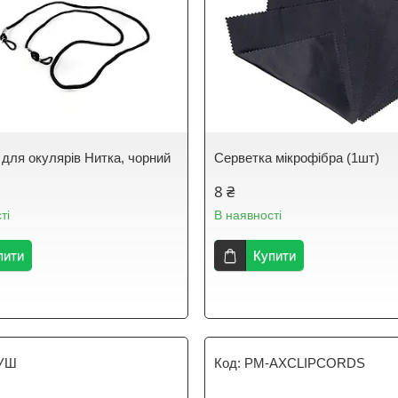
 для окулярів Нитка, чорний
Серветка мікрофібра (1шт)
8 ₴
ті
В наявності
пити
Купити
УШ
PM-AXCLIPCORDS