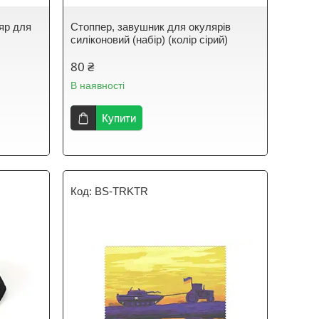
яр для
Стоппер, завушник для окулярів
силіконовий (набір) (колір сірий)
80 ₴
В наявності
Купити
BS-TRKTR