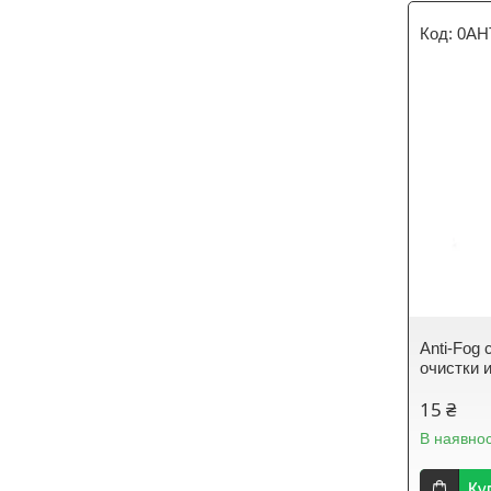
0АН
Anti-Fog
очистки 
15 ₴
В наявнос
Ку