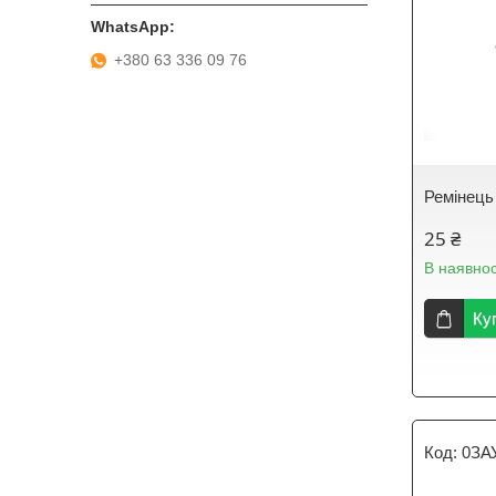
+380 63 336 09 76
Ремінець
25 ₴
В наявнос
Ку
0ЗА