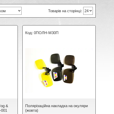
0ПОЛН-М30П
Fog &
Полярізаційна накладка на окуляри
4-001
(жовта)