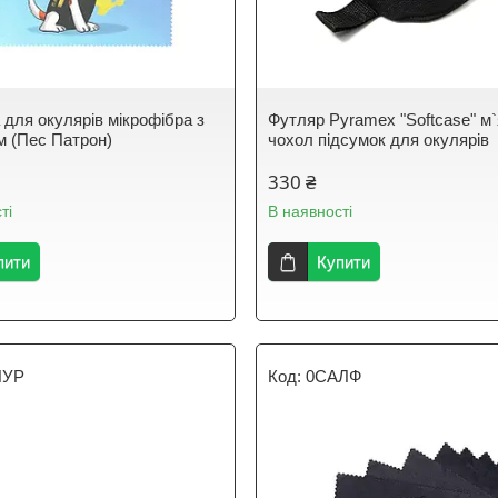
 для окулярів мікрофібра з
Футляр Pyramex "Softcase" м
 (Пес Патрон)
чохол підсумок для окулярів
330 ₴
ті
В наявності
пити
Купити
НУР
0САЛФ