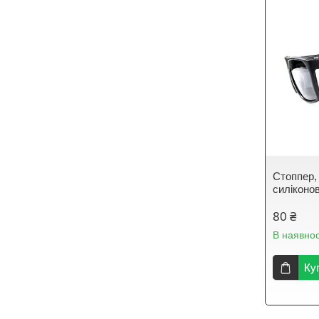
Стоппер,
силіконов
80 ₴
В наявнос
Ку