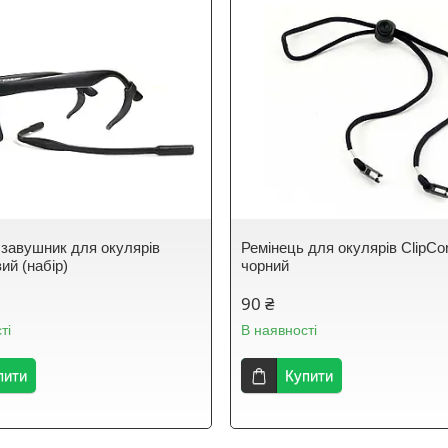
 завушник для окулярів
Ремінець для окулярів ClipСo
ий (набір)
чорний
90 ₴
ті
В наявності
пити
Купити