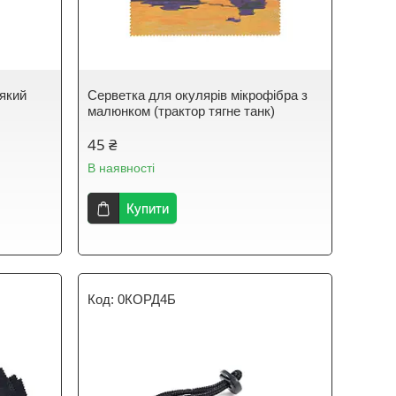
`який
Серветка для окулярів мікрофібра з
малюнком (трактор тягне танк)
45 ₴
В наявності
Купити
0КОРД4Б