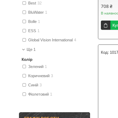
Best
32
708 ₴
BluWater
1
В наявнос
Bolle
1
Ку
ESS
1
Global Vision International
4
Ще 1
101
Колір
Зелений
1
Коричневий
3
Синій
3
Фіолетовий
1