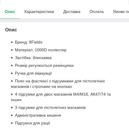
Опис
Характеристики
Доставка
Оплата
Умови п
Опис
Бренд: 8Fields
Матеріал: 1000D поліестер
Застібка: блискавка
Розмір регулюється ремінцями
Ручка для евакуації
Пояс на фастексі з підсумками для пістолетних
магазинів і стропами на кнопках
4 підсумки для двох магазинів М4/М16, АК47/74 та
інших
3 підсумки для пістолетних магазинів
Адміністративна кишеня
Підсумок для рації