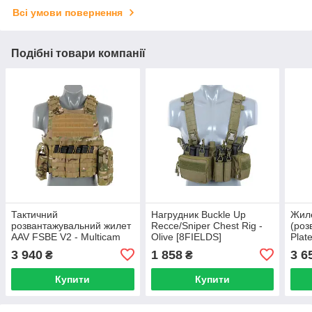
Всі умови повернення
Подібні товари компанії
Тактичний
Нагрудник Buckle Up
Жиле
розвантажувальний жилет
Recce/Sniper Chest Rig -
(роз
AAV FSBE V2 - Multicam
Olive [8FIELDS]
Plat
[8FIELDS]
Tact
3 940
1 858
3 6
₴
₴
Купити
Купити