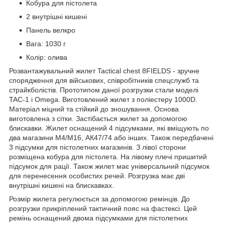
Кобура для пістолета
2 внутрішні кишені
Панель велкро
Вага: 1030 г
Колір: олива
Розвантажувальний жилет Tactical chest 8FIELDS - зручне
спорядження для військових, співробітників спецслужб та
страйкболістів. Прототипом даної розгрузки стали моделі
TAC-1 і Omega. Виготовлений жилет з поліестеру 1000D.
Матеріал міцний та стійкий до зношування. Основа
виготовлена з сітки. Застібається жилет за допомогою
блискавки. Жилет оснащений 4 підсумками, які вміщують по
два магазини М4/М16, АК47/74 або інших. Також передбачені
3 підсумки для пістолетних магазинів. З лівої сторони
розміщена кобура для пістолета. На лівому плечі пришитий
підсумок для рації. Також жилет має універсальний підсумок
для перенесення особистих речей. Розгрузка має дві
внутрішні кишені на блискавках.
Розмір жилета регулюється за допомогою ремінців. До
розгрузки прикріплений тактичний пояс на фастексі. Цей
ремінь оснащений двома підсумками для пістолетних