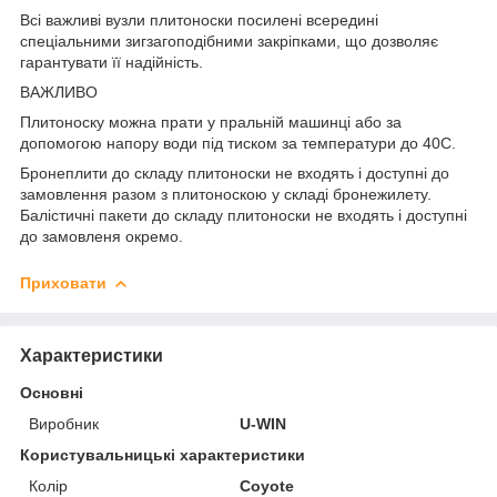
Всі важливі вузли плитоноски посилені всередині
спеціальними зигзагоподібними закріпками, що дозволяє
гарантувати її надійність.
ВАЖЛИВО
Плитоноску можна прати у пральній машинці або за
допомогою напору води під тиском за температури до 40С.
Бронеплити до складу плитоноски не входять і доступні до
замовлення разом з плитоноскою у складі бронежилету.
Балістичні пакети до складу плитоноски не входять і доступні
до замовленя окремо.
Приховати
Характеристики
Основні
Виробник
U-WIN
Користувальницькі характеристики
Колір
Coyote