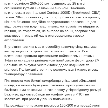
плити розміром 250х300 мм товщиною до 25 мм зі
скошеними кутами і незначним вигином. Виконана
плитоноска з оригінальної Cordura 1000D (Brookwood, США)
та має NIR-просочення для того, щоб не світиться в приладі
нічного бачення, подвійне поліуретанове просочення для
відштовхування води і мастильних матеріалів, не підтримує
горіння, не стирається, не вигорає на сонці, зберігає свої
властивості тривалий час в екстремальних умовах
експлуатації.
Внутрішня частина має зносостійку тактичну сітку, яка має
високу міцність та тривалий термін експлуатації. Вся
плитоноска прошита армованими нейлоновими нитками
Tytan та оснащена ригінальною італійською фурнітурою 2М.
Бельгійська липучка Velcro Alfatex додає надійності та
міцності. Поліамідні стропи не розтягуються і мають високу
температуру плавлення.
Плитоноска має бокові камербанди унікальної збільшеної
площі, які можуть бути укомплектовані протиуламковими
балістичними пакетами на всю площу у відповідному розмірі.
Важливо, що камербанди не конфліктують з РПС і не
заважають при роботі у різних положеннях.
Під розміщення пластин розміром 150х200 мм передбачені