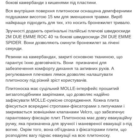
бокові камербанди з кишенями під пластини.
Вся внутрішня поверхня плитоноски оснащена демпферними
подушками висотою 15 мм для зменшення травми. Виріб
найкраще підходить для тих, хто носить бронежилет тривало.
Зручності додають оригінальні італійські плечові швидкоскиди
2M DUE EMME ROC 40 та бокові швидкоскиди 2M DUE EMME
SPIDER. Вони дозволяють скинути бронежилет за лічені
секунди.
Резинки на камербандах, закриті основною тканиною, що
гарантує їхню довговічність. Вони призначені для
забезпечення комфорту дихання та активних рухів. А
регулювання плечових лямок дозволяє налаштувати
плитоноску під різний зріст користувачів.
Плитоноска має суцільний MOLLE-інтерфейс прошитий
зигзагоподібними закріпками, що дозволяє надійно
зафіксувати MOLLE-сумісне спорядження. Кожна плита
фіксується всередині стропами-фіксаторами з липучками і
закривається зовнішніми клапанами Velcro, що забезпечує
гарантовану фіксацію плит. Плитоноска має довгу евакуаційну
ручку, яка призначена для зручної і маневреної евакуації з-під
вогню. Окрім того, вона об'єднана з фіксаторами плити, що
розподіляє вагу підчас евакуації на всю плитоноску.