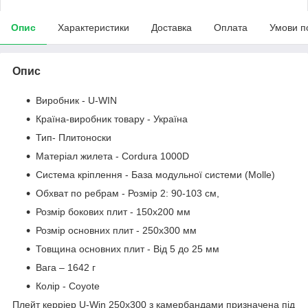
Опис
Характеристики
Доставка
Оплата
Умови п
Опис
Виробник - U-WIN
Країна-виробник товару - Україна
Тип- Плитоноски
Матеріал жилета - Cordura 1000D
Система кріплення - База модульної системи (Molle)
Обхват по ребрам - Розмір 2: 90-103 см,
Розмір бокових плит - 150х200 мм
Розмір основних плит - 250х300 мм
Товщина основних плит - Від 5 до 25 мм
Вага – 1642 г
Колір - Coyote
Плейт керріер U-Win 250х300 з камербандами призначена під