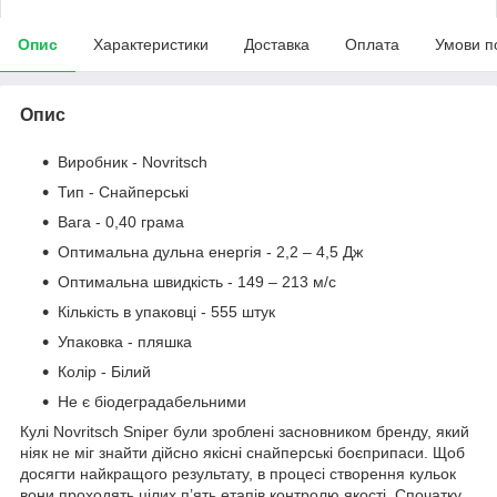
Опис
Характеристики
Доставка
Оплата
Умови п
Опис
Виробник - Novritsch
Тип - Снайперські
Вага - 0,40 грама
Оптимальна дульна енергія - 2,2 – 4,5 Дж
Оптимальна швидкість - 149 – 213 м/с
Кількість в упаковці - 555 штук
Упаковка - пляшка
Колір - Білий
Не є біодеградабельними
Кулі Novritsch Sniper були зроблені засновником бренду, який
ніяк не міг знайти дійсно якісні снайперські боєприпаси. Щоб
досягти найкращого результату, в процесі створення кульок
вони проходять цілих п’ять етапів контролю якості. Спочатку