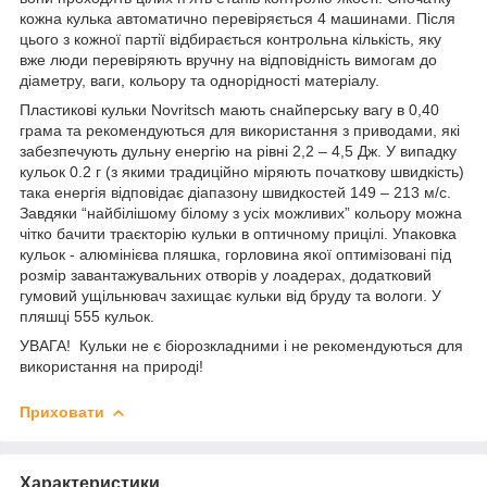
кожна кулька автоматично перевіряється 4 машинами. Після
цього з кожної партії відбирається контрольна кількість, яку
вже люди перевіряють вручну на відповідність вимогам до
діаметру, ваги, кольору та однорідності матеріалу.
Пластикові кульки Novritsch мають снайперську вагу в 0,40
грама та рекомендуються для використання з приводами, які
забезпечують дульну енергію на рівні 2,2 – 4,5 Дж. У випадку
кульок 0.2 г (з якими традиційно міряють початкову швидкість)
така енергія відповідає діапазону швидкостей 149 – 213 м/с.
Завдяки “найбілішому білому з усіх можливих” кольору можна
чітко бачити траєкторію кульки в оптичному прицілі. Упаковка
кульок - алюмінієва пляшка, горловина якої оптимізовані під
розмір завантажувальних отворів у лоадерах, додатковий
гумовий ущільнювач захищає кульки від бруду та вологи. У
пляшці 555 кульок.
УВАГА! Кульки не є біорозкладними і не рекомендуються для
використання на природі!
Приховати
Характеристики