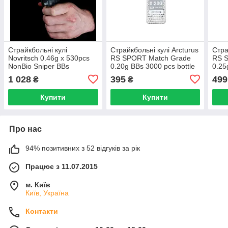
Страйкбольні кулі
Страйкбольні кулі Arcturus
Стра
Novritsch 0.46g x 530pcs
RS SPORT Match Grade
RS 
NonBio Sniper BBs
0.20g BBs 3000 pcs bottle
0.25
White
Whit
1 028
395
499
₴
₴
Купити
Купити
Про нас
94% позитивних з 52 відгуків за рік
Працює з 11.07.2015
м. Київ
Київ, Україна
Контакти