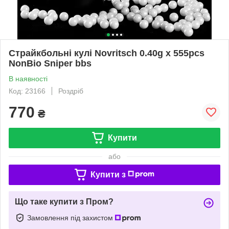
Страйкбольні кулі Novritsch 0.40g x 555pcs
NonBio Sniper bbs
В наявності
Код: 23166
Роздріб
770
₴
Купити
або
Купити з
Що таке купити з Пром?
Замовлення під захистом