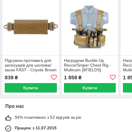
Підсумок-противага для
Нагрудник Buckle Up
Нагр
аксесуарів для шолома/
Recce/Sniper Chest Rig -
Recc
каски FAST - Coyote Brown
Multicam [8FIELDS]
Mult
[Emerson]
839
1 858
1 8
₴
₴
Купити
Купити
Про нас
94% позитивних з 52 відгуків за рік
Працює з 11.07.2015