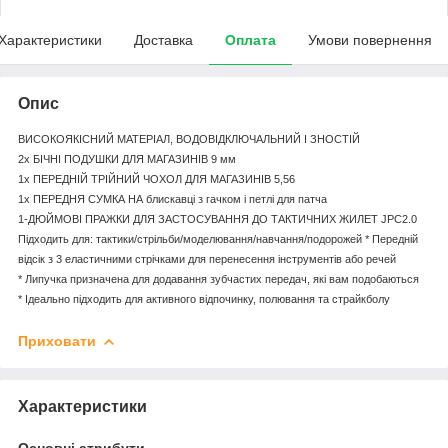
Характеристики
Доставка
Оплата
Умови повернення
Опис
ВИСОКОЯКІСНИЙ МАТЕРІАЛ, ВОДОВІДКЛЮЧАЛЬНИЙ І ЗНОСТІЙ
2x БІЧНІ ПОДУШКИ ДЛЯ МАГАЗИНІВ 9 мм
1x ПЕРЕДНІЙ ТРІЙНИЙ ЧОХОЛ ДЛЯ МАГАЗИНІВ 5,56
1x ПЕРЕДНЯ СУМКА НА блискавці з гачком і петлі для патча
1-ДЮЙМОВІ ПРАЖКИ ДЛЯ ЗАСТОСУВАННЯ ДО ТАКТИЧНИХ ЖИЛЕТ JPC2.0
Підходить для: тактики/стрільби/моделювання/навчання/подорожей * Передній
відсік з 3 еластичними стрічками для перенесення інструментів або речей
* Липучка призначена для додавання зубчастих передач, які вам подобаються
* Ідеально підходить для активного відпочинку, полювання та страйкболу
Приховати
Характеристики
Основні атрибути