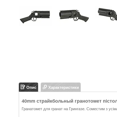
Опис
Характеристики
40mm страйкбольный гранотомет пісто
Гранатомет для гранат на Грингазе. Соместим з усі