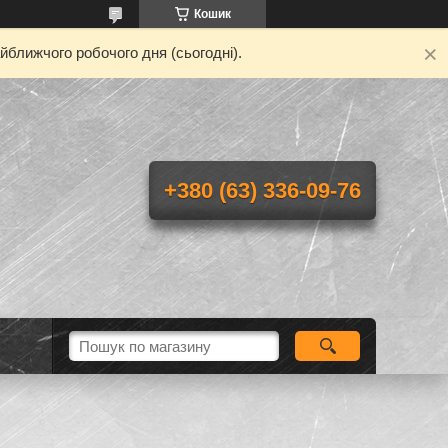
Кошик
йближчого робочого дня (сьогодні).
+380 (63) 336-09-76