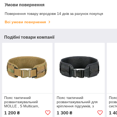
Умови повернення
Повернення товару впродовж 14 днів за рахунок покупця
Всі умови повернення
Подібні товари компанії
Пояс тактичний
Пояс тактичний
Пояс
розвантажувальний
розвантажувальний для
розв
MOLLE , S Multicam,
кріплення підсумків, з
сис
8FIELDS PREMIUM
підтримкою системи
кріп
1 200
1 300
1 4
₴
₴
MOLLE, M, MB, 8FIELDS
MB,