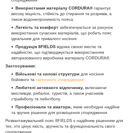
спорядження.
Використання матеріалу CORDURA®
гарантує
високу міцність, стійкість до стирання та розривів, а
також водонепроникність пояса.
Легкість та комфорт
забезпечуються за рахунок
використання сучасних матеріалів, що робить пояс
ідеальним для тривалого носіння.
Продукція 8FIELDS
відома своєю якістю та
надійністю, що підтверджується використанням
авторизованого виробника матеріалу CORDURA®.
Застосування:
Військові та силові структури
для носіння
бойового та
тактичного спорядження
.
Любителі активного відпочинку,
включаючи
мисливців, рибалок, туристів, а також учасників
страйкболу та пейнтболу.
Професіонали та аматори,
яким необхідне надійне
та зручне рішення для розміщення спорядження.
Розвантажувальний пояс 8FIELDS є надійним рішенням для
тих, хто цінує якість, зручність та функціональність свого
спорядження.