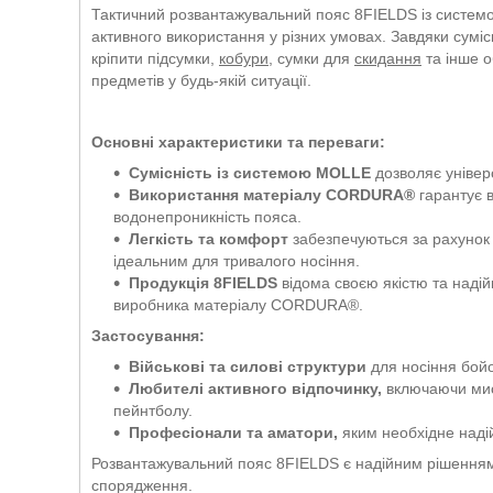
Тактичний розвантажувальний пояс 8FIELDS із систем
активного використання у різних умовах. Завдяки сумі
кріпити підсумки,
кобури
, сумки для
скидання
та інше о
предметів у будь-якій ситуації.
Основні характеристики та переваги:
Сумісність із системою MOLLE
дозволяє універ
Використання матеріалу CORDURA®
гарантує в
водонепроникність пояса.
Легкість та комфорт
забезпечуються за рахунок 
ідеальним для тривалого носіння.
Продукція 8FIELDS
відома своєю якістю та наді
виробника матеріалу CORDURA®.
Застосування:
Військові та силові структури
для носіння бой
Любителі активного відпочинку,
включаючи мисл
пейнтболу.
Професіонали та аматори,
яким необхідне наді
Розвантажувальний пояс 8FIELDS є надійним рішенням дл
спорядження.