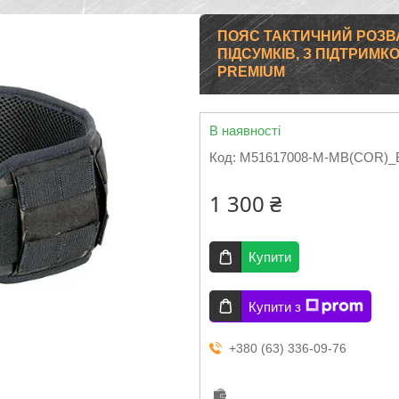
ПОЯС ТАКТИЧНИЙ РОЗВ
ПІДСУМКІВ, З ПІДТРИМК
PREMIUM
В наявності
Код:
M51617008-M-MB(COR)_
1 300 ₴
Купити
Купити з
+380 (63) 336-09-76