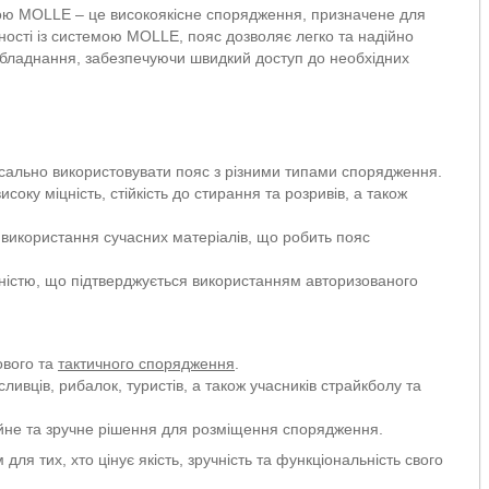
ою MOLLE – це високоякісне спорядження, призначене для
сності із системою MOLLE, пояс дозволяє легко та надійно
бладнання, забезпечуючи швидкий доступ до необхідних
сально використовувати пояс з різними типами спорядження.
исоку міцність, стійкість до стирання та розривів, а також
використання сучасних матеріалів, що робить пояс
йністю, що підтверджується використанням авторизованого
ового та
тактичного спорядження
.
ивців, рибалок, туристів, а також учасників страйкболу та
йне та зручне рішення для розміщення спорядження.
я тих, хто цінує якість, зручність та функціональність свого