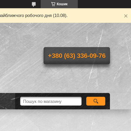
Кошик
айближчого робочого дня (10.08).
+380 (63) 336-09-76