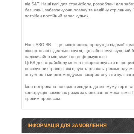
від S&T. Наші кулі для страйкболу, розроблені для заб
безшовні, забезпечуючи плавну та надійну стрілянину. 
потрібен постійний запас кульок.
Наші ASG BB — це високоякісна продукція відомої ком
відсортовані і ідеально круглі, що забезпечує чудовий ба
надзвичайно міцними і не деформуються.
Ці BB для страйкболу можна використовувати в прециз
досвідчених гравців, які цінують точність. рекомендуємо
потужності ми рекомендуємо використовувати кулі вагою
Їхня полірована поверхня зводить до мінімуму тертя с
конструкція виключає ризик заклинювання механізмів
ігровим процесом.
ІНФОРМАЦІЯ ДЛЯ ЗАМОВЛЕННЯ