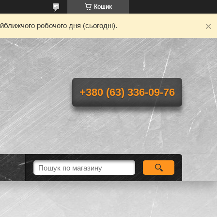
Кошик
йближчого робочого дня (сьогодні).
+380 (63) 336-09-76