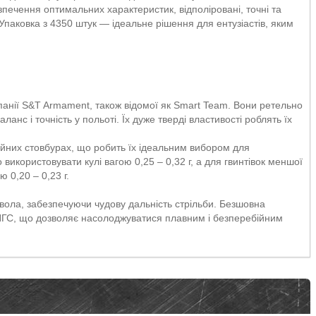
езпечення оптимальних характеристик, відполіровані, точні та
Упаковка з 4350 штук — ідеальне рішення для ентузіастів, яким
панії S&T Armament, також відомої як Smart Team. Вони ретельно
ланс і точність у польоті. Їх дуже тверді властивості роблять їх
ійних стовбурах, що робить їх ідеальним вибором для
 використовувати кулі вагою 0,25 – 0,32 г, а для гвинтівок меншої
 0,20 – 0,23 г.
твола, забезпечуючи чудову дальність стрільби. Безшовна
 ПГС, що дозволяє насолоджуватися плавним і безперебійним