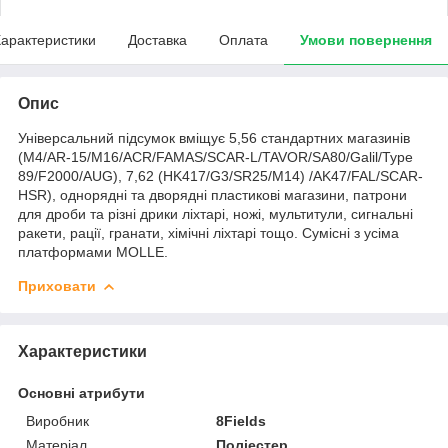
арактеристики
Доставка
Оплата
Умови повернення
Опис
Універсальний підсумок вміщує 5,56 стандартних магазинів
(M4/AR-15/M16/ACR/FAMAS/SCAR-L/TAVOR/SA80/Galil/Type
89/F2000/AUG), 7,62 (HK417/G3/SR25/M14) /AK47/FAL/SCAR-
HSR), однорядні та дворядні пластикові магазини, патрони
для дроби та різні дрики ліхтарі, ножі, мультитули, сигнальні
ракети, рації, гранати, хімічні ліхтарі тощо. Сумісні з усіма
платформами MOLLE.
Приховати
Характеристики
Основні атрибути
Виробник
8Fields
Матеріал
Поліестер