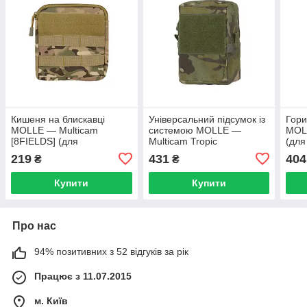
Кишеня на блискавці
Універсальний підсумок із
Гори
MOLLE — Multicam
системою MOLLE —
MOLL
[8FIELDS] (для
Multicam Tropic
(для
страйкболу)
[8FIELDS] (для
219
431
404
₴
₴
страйкболу)
Купити
Купити
Про нас
94% позитивних з 52 відгуків за рік
Працює з 11.07.2015
м. Київ