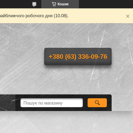
Кошик
айближчого робочого дня (10.08).
+380 (63) 336-09-76