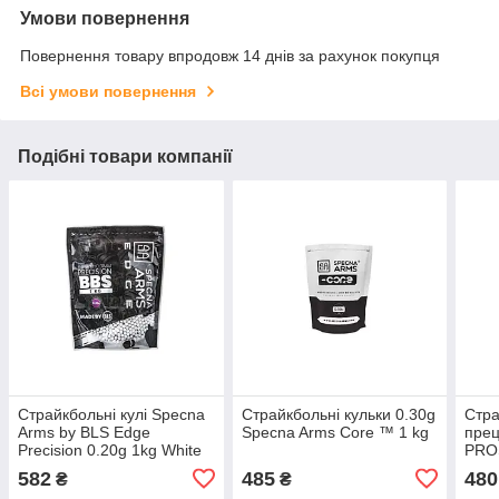
Умови повернення
Повернення товару впродовж 14 днів за рахунок покупця
Всі умови повернення
Подібні товари компанії
Страйкбольні кулі Specna
Страйкбольні кульки 0.30g
Стра
Arms by BLS Edge
Specna Arms Core ™ 1 kg
прец
Precision 0.20g 1kg White
PROS
,400
582
485
480
₴
₴
стра