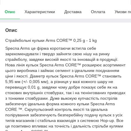
Опис
Характеристики
Доставка
Оплата
Умови п
Опис
Страйкбольні кульки Arms CORE™ 0,25 g - 1 kg
Specna Arms це фірма коротаючи встигла себе
зарекомендувати і твердо зайняти свою нішу на ринку
страйкболу, завдяки високій якості та інновацій в продукції.
Нова лінія кульок Specna Arms CORE™ розширює асортимент
цього виробника і займає сегмент з ідеальним поєднанням
ціни і якості. Діаметр кульок Specna Arms CORE™ становить
5,95 мм (+/- 0,005 мм), а різниця у вазі кожного шару не
перевищує 0,01 g, завдяки чому добре показує себе як на
стокових внутрішніх стовбурах, так і на тюнінгованих приводах
з тонкими стовбурами. Дуже выкокую купчастість пострілів
забезпечує ідеальна форма кожного кульки Specna Arms
CORE ™. Скрупульозний контроль якості та ідеальна
полірування забезпечують безперебійну подачу кульок з усіх
типів магазинів і стабільна взаємодія з системою Hop-up. Все
це позитивно впливає на точність і дальність стрільби кулями