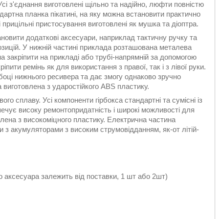
сі з'єднання виготовлені щільно та надійно, люфти повністю
дартна планка пікатинi, на яку можна встановити практично
 прицільні пристосування виготовлені як мушка та діоптра.
новити додаткові аксесуари, наприклад тактичну ручку та
озицій. У нижній частині приклада розташована металева
а закріпити на прикладі або трубі-напрямній за допомогою
іпити ремінь як для використання з правої, так і з лівої руки.
оці нижнього ресивера та дає змогу однаково зручно
 виготовлена з ударостійкого АВS пластику.
вого сплаву. Усі компоненти гірбокса стандартні та сумісні із
печує високу ремонтопридатність і широкі можливості для
влена з високоміцного пластику. Електрична частина
 з акумуляторами з високим струмовідданням, як-от літій-
о аксесуара залежить від поставки, 1 шт або 2шт)