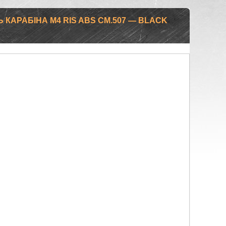
КАРАБІНА M4 RIS ABS CM.507 — BLACK