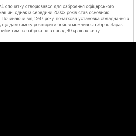
М4А1 спочатку створювався для озброєння офіцерського
машин, однак із середини 2000х років став основною
Починаючи від 1997 року, початкова установка обладнання з
, що дало змогу розширити бойові можливості зброї. Зараз
ийнятим на озброєння в понад 40 країнах світу.