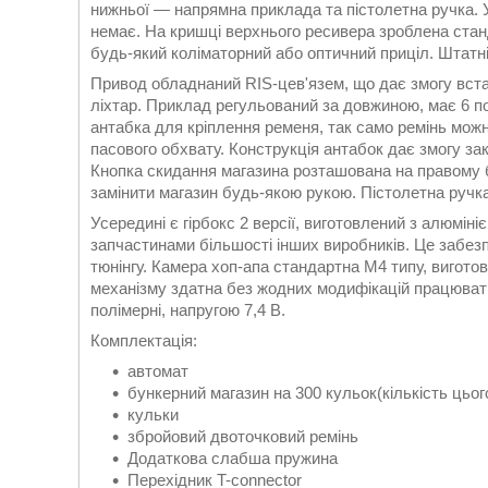
нижньої — напрямна приклада та пістолетна ручка. У
немає. На кришці верхнього ресивера зроблена стан
будь-який коліматорний або оптичний приціл. Штатні
Привод обладнаний RIS-цев'язем, що дає змогу вста
ліхтар. Приклад регульований за довжиною, має 6 п
антабка для кріплення ременя, так само ремінь можн
пасового обхвату. Конструкція антабок дає змогу закр
Кнопка скидання магазина розташована на правому б
замінити магазин будь-якою рукою. Пістолетна ручка
Усередині є гірбокс 2 версії, виготовлений з алюмініє
запчастинами більшості інших виробників. Це забез
тюнінгу. Камера хоп-апа стандартна М4 типу, вигото
механізму здатна без жодних модифікацій працювати
полімерні, напругою 7,4 В.
Комплектація:
автомат
бункерний магазин на 300 кульок(кількість цьог
кульки
збройовий двоточковий ремінь
Додаткова слабша пружина
Перехідник T-connector