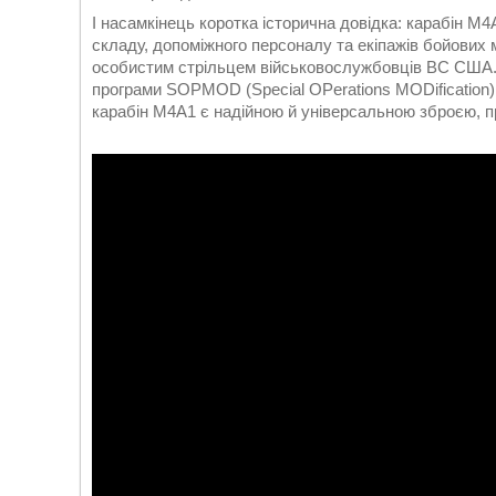
І насамкінець коротка історична довідка: карабін 
складу, допоміжного персоналу та екіпажів бойових 
особистим стрільцем військовослужбовців ВС США. 
програми SOPMOD (Special OPerations MODification)
карабін М4А1 є надійною й універсальною зброєю, пр