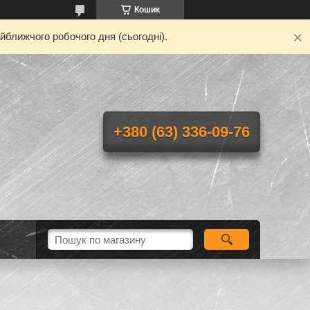
Кошик
йближчого робочого дня (сьогодні).
+380 (63) 336-09-76