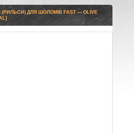
(РИЛЬСИ) ДЛЯ ШОЛОМІВ FAST — OLIVE
AL]