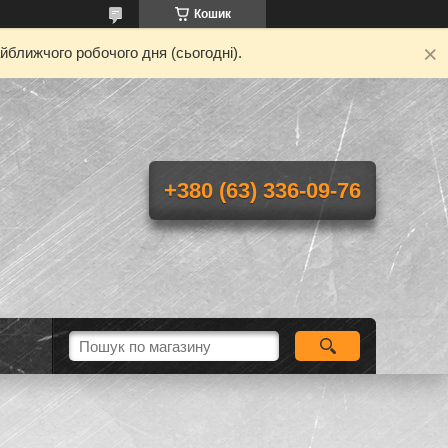
Кошик
йближчого робочого дня (сьогодні).
+380 (63) 336-09-76