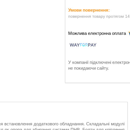
повернення товару протягом 14
У компанії підключені електро
не покидаючи сайту.
я встановлення додаткового обладнання. Складальні модулі
ся як опора для збирання системи ПНВ. Болти для кріплення