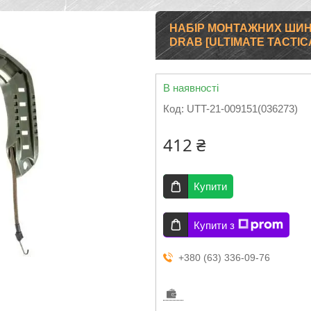
НАБІР МОНТАЖНИХ ШИН 
DRAB [ULTIMATE TACTIC
В наявності
Код:
UTT-21-009151(036273)
412 ₴
Купити
Купити з
+380 (63) 336-09-76