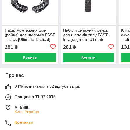
Набір монтажних шин
Набір монтажних рейок
Кліп
(рейки) для шоломів FAST
для шоломів типу FAST -
окул
- black [Ultimate Tactical]
foliage green [Ultimate
- fol
Tactical]
Tacti
281
281
131
₴
₴
Купити
Купити
Про нас
94% позитивних з 52 відгуків за рік
Працює з 11.07.2015
м. Київ
Київ, Україна
Контакти