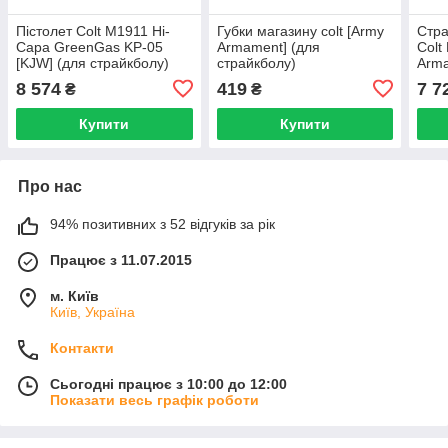
Пістолет Colt M1911 Hi-
Губки магазину colt [Army
Стра
Capa GreenGas KP-05
Armament] (для
Colt
[KJW] (для страйкболу)
страйкболу)
Arma
стра
8 574
419
7 7
₴
₴
Купити
Купити
Про нас
94% позитивних з 52 відгуків за рік
Працює з 11.07.2015
м. Київ
Київ, Україна
Контакти
Сьогодні працює з 10:00 до 12:00
Показати весь графік роботи