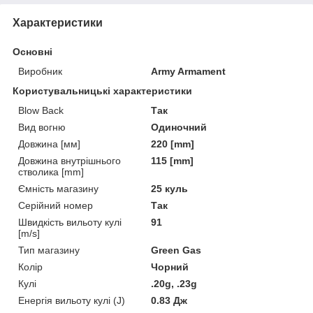
Характеристики
Основні
Виробник
Army Armament
Користувальницькі характеристики
Blow Back
Так
Вид вогню
Одиночний
Довжина [мм]
220 [mm]
Довжина внутрішнього
115 [mm]
стволика [mm]
Ємність магазину
25 куль
Серійний номер
Так
Швидкість вильоту кулі
91
[m/s]
Тип магазину
Green Gas
Колір
Чорний
Кулі
.20g, .23g
Енергія вильоту кулі (J)
0.83 Дж