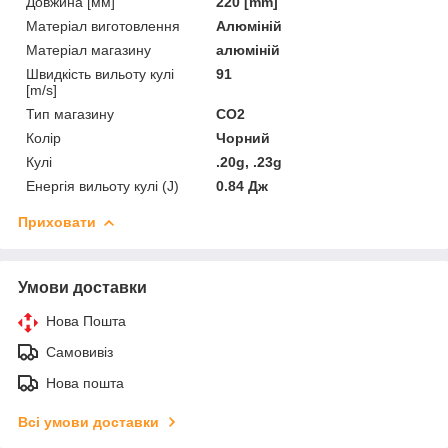
Довжина [мм]
220 [mm]
Матеріал виготовлення
Алюміній
Матеріал магазину
алюміній
Швидкість вильоту кулі
91
[m/s]
Тип магазину
СО2
Колір
Чорний
Кулі
.20g, .23g
Енергія вильоту кулі (J)
0.84 Дж
Приховати
Умови доставки
Нова Пошта
Самовивіз
Нова пошта
Всі умови доставки