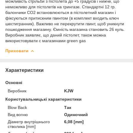
можливість стрільби з пістолета до +5 градусів і нижче, що
неможливо для пістолетів на грингазе. Стандартні 12 гр.
балончики CO2 встановлюються в пістолетний магазин і
фіксуються притискним гвинтом (в комплект входить ключ
шестигранник). Важливо не перекрутити гвинт, щоб уникнути
пошкодження магазину. Ємність магазина становить 26 куль.
Виробник заявляє, що даний пістолет, також можна
використовувати c магазинами green gas
Приховати
Характеристики
Основні
Виробник
KJW
Користувальницькі характеристики
Blow Back
Так
Вид вогню
Одиночний
Діаметр внутрішнього
6,08 [mm]
стволика [mm]