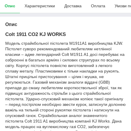
Опис
Характеристики
Доставка
Оплата
Умови п
Опис
Colt 1911 CO2 KJ WORKS
Модель страйкбольної пістолета M1911A1 виробництва KJW.
Пістолет суворо рекомендований любителям нетлінної
класики – адже легендарний Colt M1911 A1 досі перебуває на
озброєнні в багатьох арміях і силових структурах по всьому
світу. Корпус пістолета повністю виготовлений з легкого
сплаву металу. Пластиковими є тільки накладки на рукоять.
Штатні прицільні пристосування – цілик і мушка, не
регулюються. Газовий механізм аналоги віддачі (GBB)
припаде до смаку любителям короткоствольної зброї, так як
підвищує антуражность стрільби з цього страйкбольної
пістолета. Ударно-спусковий механізм копіює такої оригіналу
– перед пострілом необхідно звести курок, затиснути долонею
важіль на тильній стороні рукоятки пістолета і натиснути на
спусковий гачок. Страйкбольная аналог знаменитого
пістолета Colt 1911 A1 виробництва компанії KJ Works. Дана
модель працює на вуглекислому газі CO2, забезпечує