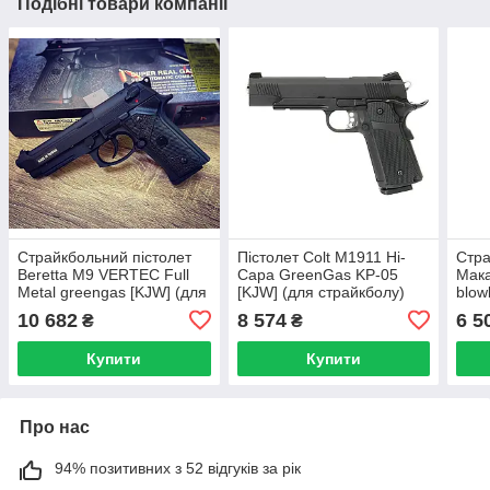
Подібні товари компанії
Страйкбольний пістолет
Пістолет Colt M1911 Hi-
Стра
Beretta M9 VERTEC Full
Capa GreenGas KP-05
Мак
Metal greengas [KJW] (для
[KJW] (для страйкболу)
blow
страйкболу)
стра
10 682
8 574
6 5
₴
₴
Купити
Купити
Про нас
94% позитивних з 52 відгуків за рік