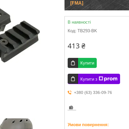
[FMA]
В наявності
Код:
TB293-BK
413 ₴
Купити
Купити з
+380 (63) 336-09-76