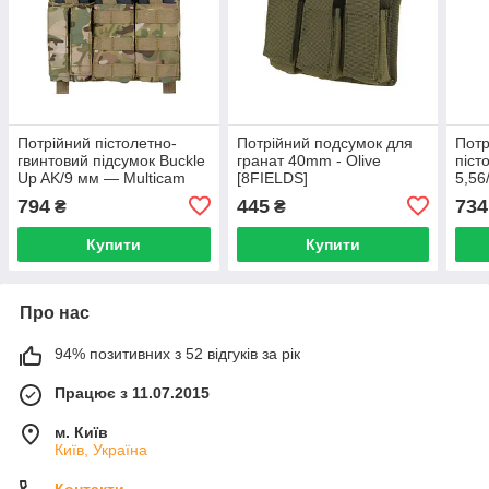
Потрійний пістолетно-
Потрійний подсумок для
Потр
гвинтовий підсумок Buckle
гранат 40mm - Olive
піст
Up AK/9 мм — Multicam
[8FIELDS]
5,56
[8FIELDS]
[8FI
794
445
734
₴
₴
Купити
Купити
Про нас
94% позитивних з 52 відгуків за рік
Працює з 11.07.2015
м. Київ
Київ, Україна
Контакти