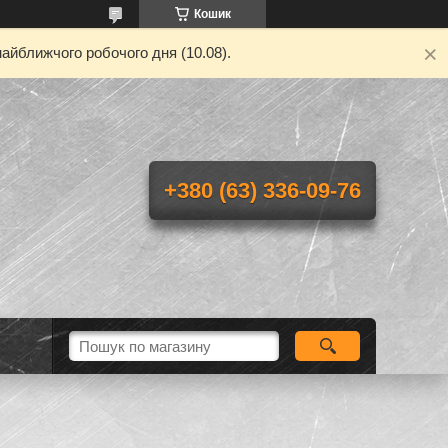
Кошик
айближчого робочого дня (10.08).
+380 (63) 336-09-76