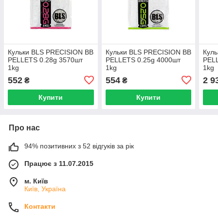
Кульки BLS PRECISION BB
Кульки BLS PRECISION BB
Куль
PELLETS 0.28g 3570шт
PELLETS 0.25g 4000шт
PEL
1kg
1kg
1kg
552
554
2 9
₴
₴
Купити
Купити
Про нас
94% позитивних з 52 відгуків за рік
Працює з 11.07.2015
м. Київ
Київ, Україна
Контакти