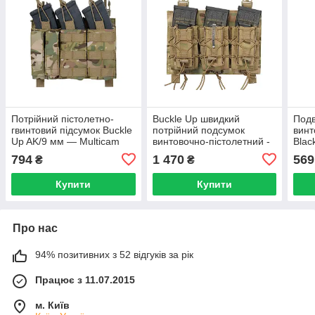
Потрійний пістолетно-
Buckle Up швидкий
Подв
гвинтовий підсумок Buckle
потрійний подсумок
винт
Up AK/9 мм — Multicam
винтовочно-пістолетний -
Blac
[8FIELDS]
Multicam [8FIELDS]
стра
794
1 470
569
₴
₴
Купити
Купити
Про нас
94% позитивних з 52 відгуків за рік
Працює з 11.07.2015
м. Київ