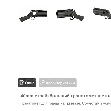
Опис
Характеристики
40mm страйкбольный гранотомет пісто
Гранатомет для гранат на Грингазе. Соместим з усі