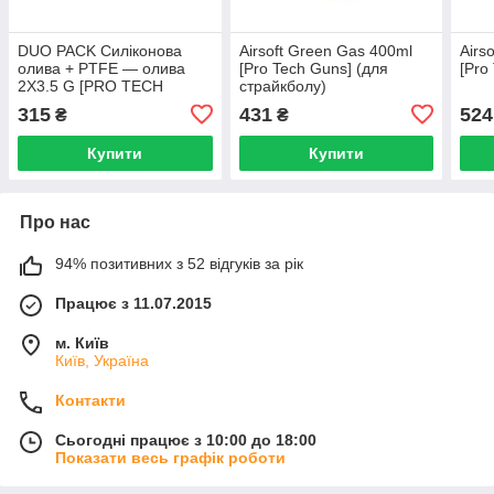
DUO PACK Силіконова
Airsoft Green Gas 400ml
Airs
олива + PTFE — олива
[Pro Tech Guns] (для
[Pro
2X3.5 G [PRO TECH
страйкболу)
GUNS] [PRO TECH GUNS]
315
431
524
₴
₴
(для страйкболу)
Купити
Купити
Про нас
94% позитивних з 52 відгуків за рік
Працює з 11.07.2015
м. Київ
Київ, Україна
Контакти
Сьогодні працює з 10:00 до 18:00
Показати весь графік роботи