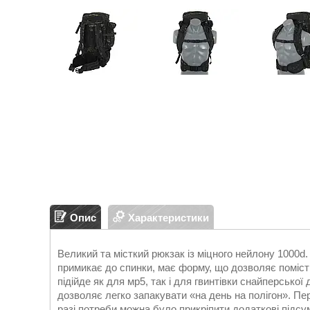
Опис
Характеристики
Великий та місткий рюкзак із міцного нейлону 1000d
примикає до спинки, має форму, що дозволяє помістит
підійде як для мр5, так і для гвинтівки снайперської
дозволяє легко запакувати «на день на полігон». Пе
разі потреби можна було прикріпити додаткові підсум