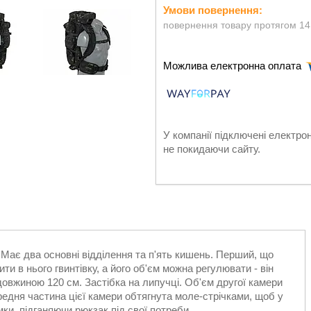
повернення товару протягом 14
У компанії підключені електро
не покидаючи сайту.
. Має два основні відділення та п'ять кишень. Перший, що
и в нього гвинтівку, а його об'єм можна регулювати - він
 довжиною 120 см. Застібка на липучці. Об'єм другої камери
редня частина цієї камери обтягнута моле-стрічками, щоб у
ки, підганяючи рюкзак під свої потреби.