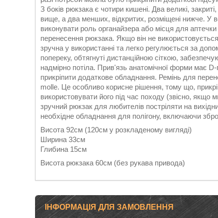
З боків рюкзака є чотири кишені. Два великі, закриті
вище, а два менших, відкритих, розміщені нижче. У 
виконувати роль органайзера або місця для аптечки
перенесення рюкзака. Якщо він не використовується
зручна у використанні та легко регулюється за допо
попереку, обтягнуті дистанційною сіткою, забезпечу
надмірно потіла. Прив'язь анатомічної форми має D-
прикріпити додаткове обладнання. Ремінь для пере
molle. Це особливо корисне рішення, тому що, прикр
використовувати його під час походу (звісно, якщо м
зручний рюкзак для любителів постріляти на вихідн
необхідне обладнання для полігону, включаючи збр
Висота 92см (120см у розкладеному вигляді)
Ширина 33см
Глибина 15см
Висота рюкзака 60см (без рукава привода)
ІНФОРМАЦІЯ ДЛЯ ЗАМОВЛЕННЯ