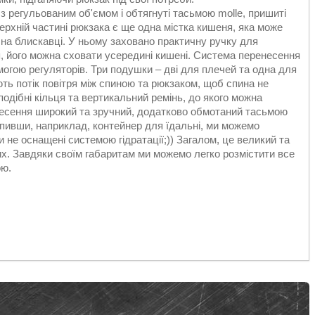
, з регульованим об'ємом і обтягнуті тасьмою molle, пришиті
верхній частині рюкзака є ще одна містка кишеня, яка може
 на блискавці. У ньому заховано практичну ручку для
, його можна сховати усередині кишені. Система перенесення
могою регуляторів. Три подушки – дві для плечей та одна для
ють потік повітря між спиною та рюкзаком, щоб спина не
подібні кільця та вертикальний ремінь, до якого можна
несення широкий та зручний, додатково обмотаний тасьмою
іпивши, наприклад, контейнер для їдальні, ми можемо
и не оснащені системою гідратації;)) Загалом, це великий та
их. Завдяки своїм габаритам ми можемо легко розмістити все
ою.