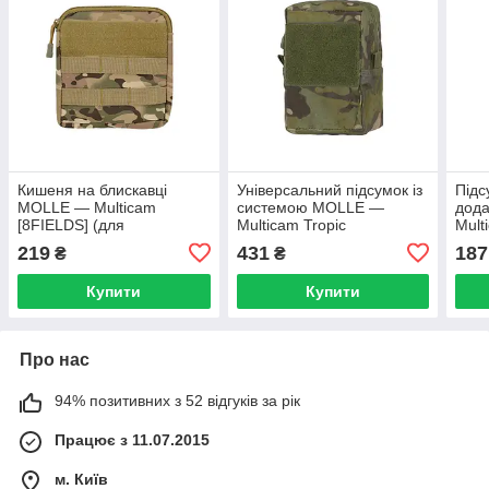
Кишеня на блискавці
Універсальний підсумок із
Підс
MOLLE — Multicam
системою MOLLE —
дода
[8FIELDS] (для
Multicam Tropic
Mult
страйкболу)
[8FIELDS] (для
219
431
187
₴
₴
страйкболу)
Купити
Купити
Про нас
94% позитивних з 52 відгуків за рік
Працює з 11.07.2015
м. Київ