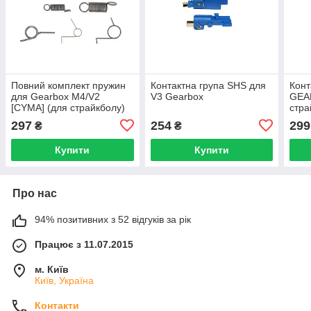
Повний комплект пружин
Контактна група SHS для
Конт
для Gearbox M4/V2
V3 Gearbox
GEAR
[CYMA] (для страйкболу)
стра
297
254
299
₴
₴
Купити
Купити
Про нас
94% позитивних з 52 відгуків за рік
Працює з 11.07.2015
м. Київ
Київ, Україна
Контакти