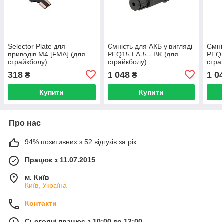
Selector Plate для
Ємність для АКБ у вигляді
Ємні
приводів M4 [FMA] (для
PEQ15 LA-5 - BK (для
PEQ1
страйкболу)
страйкболу)
стра
318
1 048
1 0
₴
₴
Купити
Купити
Про нас
94% позитивних з 52 відгуків за рік
Працює з 11.07.2015
м. Київ
Київ, Україна
Контакти
Сьогодні працює з 10:00 до 12:00