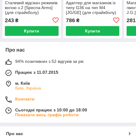
Сталевий відсікач режимів
Адаптер для магазинів із
Мага
вогню v.2 [Specna Arms]
типу G36 на тип M4
гвин
(для страйкболу)
[JG/GE] (для страйкболу)
J.G.
243
786
281
₴
₴
Купити
Купити
Про нас
94% позитивних з 52 відгуків за рік
Працює з 11.07.2015
м. Київ
Київ, Україна
Контакти
Сьогодні працює з 10:00 до 18:00
Показати весь графік роботи
Про нас