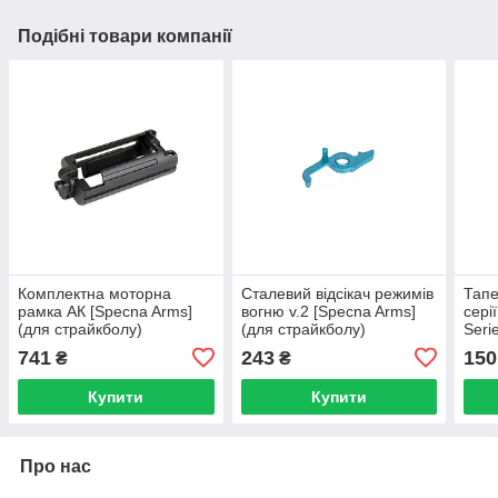
Подібні товари компанії
Комплектна моторна
Сталевий відсікач режимів
Тапе
рамка АК [Specna Arms]
вогню v.2 [Specna Arms]
сері
(для страйкболу)
(для страйкболу)
Seri
стра
741
243
150
₴
₴
Купити
Купити
Про нас