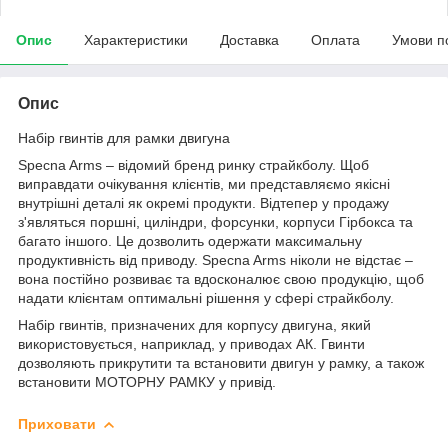
Опис
Характеристики
Доставка
Оплата
Умови п
Опис
Набір гвинтів для рамки двигуна
Specna Arms – відомий бренд ринку страйкболу. Щоб
виправдати очікування клієнтів, ми представляємо якісні
внутрішні деталі як окремі продукти. Відтепер у продажу
з'являться поршні, циліндри, форсунки, корпуси Гірбокса та
багато іншого. Це дозволить одержати максимальну
продуктивність від приводу. Specna Arms ніколи не відстає –
вона постійно розвиває та вдосконалює свою продукцію, щоб
надати клієнтам оптимальні рішення у сфері страйкболу.
Набір гвинтів, призначених для корпусу двигуна, який
використовується, наприклад, у приводах АК. Гвинти
дозволяють прикрутити та встановити двигун у рамку, а також
встановити МОТОРНУ РАМКУ у привід.
Приховати